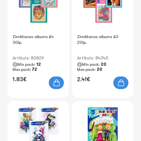
Zīmēšanas albums A4
Zīmēšanas albums A3
30lp.
20lp.
Artikuls: 80829
Artikuls: 84340
Min pack:
12
Min pack:
20
Max pack:
72
Max pack:
20
1.83€
2.41€