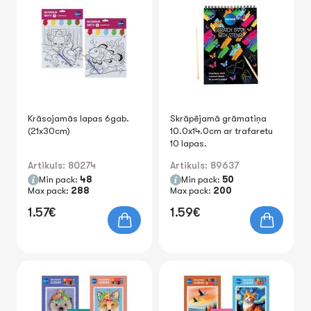
Krāsojamās lapas 6gab.
Skrāpējamā grāmatiņa
(21x30cm)
10.0x14.0cm ar trafaretu
10 lapas.
Artikuls: 80274
Artikuls: 89637
Min pack:
48
Min pack:
50
Max pack:
288
Max pack:
200
1.57€
1.59€