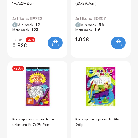
14.7x24.2cm
(21x29.7cm)
Artikuls: 89722
Artikuls: 80257
Min pack:
12
Min pack:
36
Max pack:
192
Max pack:
144
1.06€
1.03€
-20%
0.82€
-20%
Krāsojamā grāmata ar
Krāsojamā grāmata A4
uzlīmēm 14.7x24.2cm
96lp.