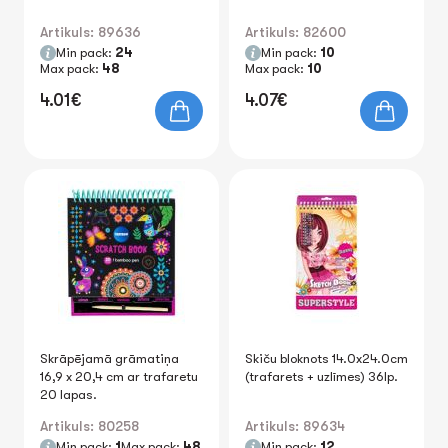
Artikuls: 89636
Artikuls: 82600
Min pack:
24
Min pack:
10
Max pack:
48
Max pack:
10
4.01€
4.07€
Skrāpējamā grāmatiņa
Skiču bloknots 14.0x24.0cm
16,9 x 20,4 cm ar trafaretu
(trafarets + uzlīmes) 36lp.
20 lapas.
Artikuls: 80258
Artikuls: 89634
Min pack:
1
Max pack:
48
Min pack:
12