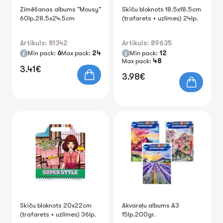
Zīmēšanas albums "Mousy"
Skiču bloknots 18.5x18.5cm
60lp.28.5x24.5cm
(trafarets + uzlīmes) 24lp.
Artikuls: 81342
Artikuls: 89635
Min pack:
6
Max pack:
24
Min pack:
12
Max pack:
48
3.41€
3.98€
Skiču bloknots 20x22cm
Akvareļu albums A3
(trafarets + uzlīmes) 36lp.
15lp.200gr.