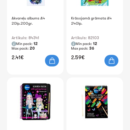
Akvareļu albums A4
Krāsojamā grāmata A4
20lp.200gr.
240lp.
Artikuls: 84341
Artikuls: 82103
Min pack:
12
Min pack:
12
Max pack:
20
Max pack:
36
2.41€
2.59€