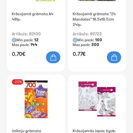
Krāsojamā grāmata A4
Krāsojamā grāmata "24
48lp.
Mandalas" 18.5x18.5cm
24lp.
Artikuls: 82100
Artikuls: 89723
Min pack:
12
Min pack:
100
Max pack:
144
Max pack:
300
0.70€
0.77€
-20%
Uzlīmju grāmata
Krāsojamās lapas 6gab.