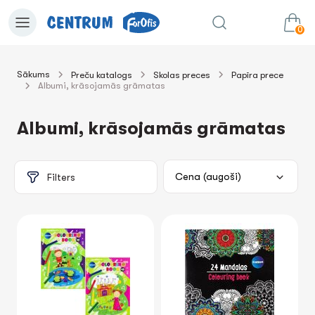
0
Sākums
Preču katalogs
Skolas preces
Papīra prece
Albumi, krāsojamās grāmatas
0.00€
uz grozu
Summa:
Albumi, krāsojamās grāmatas
Filters