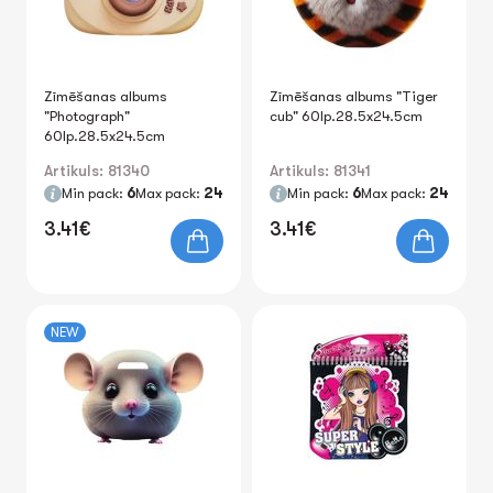
Zīmēšanas albums
Zīmēšanas albums "Tiger
"Photograph"
cub" 60lp.28.5x24.5cm
60lp.28.5x24.5cm
Artikuls: 81340
Artikuls: 81341
Min pack:
6
Max pack:
24
Min pack:
6
Max pack:
24
3.41€
3.41€
NEW