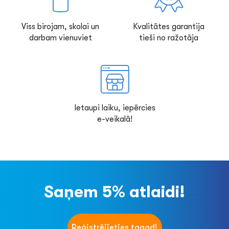
Viss birojam, skolai un
Kvalitātes garantija
darbam vienuviet
tieši no ražotāja
Ietaupi laiku, iepērcies
e-veikalā!
Saņem 5% atlaidi!
Reģistrējieties tagad!