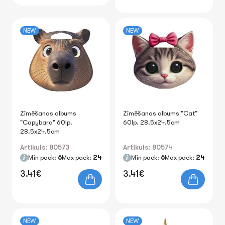
NEW
NEW
Zīmēšanas albums
Zīmēšanas albums "Cat"
"Capybara" 60lp.
60lp. 28.5x24.5cm
28.5x24.5cm
Artikuls: 80573
Artikuls: 80574
Min pack:
6
Max pack:
24
Min pack:
6
Max pack:
24
3.41€
3.41€
NEW
NEW