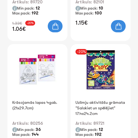
Artikuls: 89720
Artikuls: 82101
Min pack:
12
Min pack:
10
Max pack:
192
Max pack:
100
1.15€
1.33€
-20%
1.06€
-20%
Krāsojamās lapas 4gab.
Uzlīmju aktivitāšu grāmata
(21x29.7cm)
"Salokiet un spēlējiet"
17.4x24.2cm
Artikuls: 80256
Artikuls: 89721
Min pack:
36
Min pack:
12
Max pack:
144
Max pack:
192