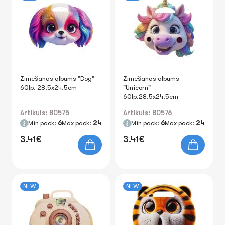
Zīmēšanas albums "Dog"
Zīmēšanas albums
60lp. 28.5x24.5cm
"Unicorn"
60lp.28.5x24.5cm
Artikuls: 80575
Artikuls: 80576
Min pack:
6
Max pack:
24
Min pack:
6
Max pack:
24
3.41€
3.41€
NEW
NEW