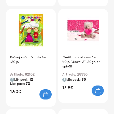
Krāsojamā grāmata A4
Zīmēšanas albums A4
120lp.
40lp. "Asorti 2" 120gr. ar
spirāli
Artikuls: 82102
Artikuls: 28330
Min pack:
12
Min pack:
35
Max pack:
72
1.48€
1.40€