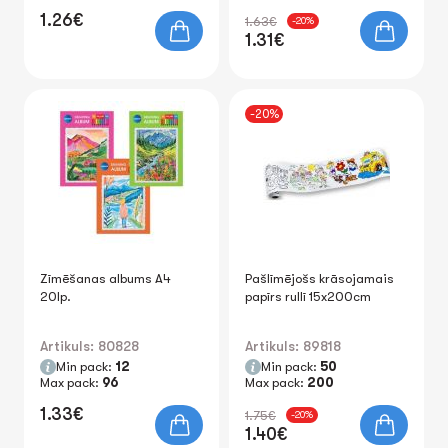
1.26€
1.63€
-20%
1.31€
-20%
Zīmēšanas albums A4
Pašlīmējošs krāsojamais
20lp.
papīrs rullī 15x200cm
Artikuls: 80828
Artikuls: 89818
Min pack:
12
Min pack:
50
Max pack:
96
Max pack:
200
1.33€
1.75€
-20%
1.40€