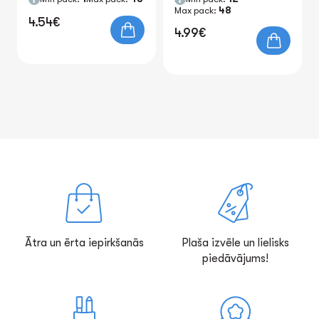
Max pack:
48
4.54€
4.99€
Ātra un ērta iepirkšanās
Plaša izvēle un lielisks
piedāvājums!