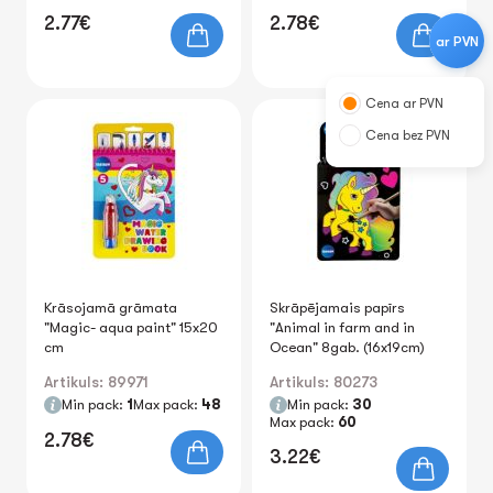
2.77€
2.78€
ar PVN
Cena ar PVN
Cena bez PVN
Krāsojamā grāmata
Skrāpējamais papīrs
"Magic- aqua paint" 15x20
"Animal in farm and in
cm
Ocean" 8gab. (16x19cm)
Artikuls: 89971
Artikuls: 80273
Min pack:
1
Max pack:
48
Min pack:
30
Max pack:
60
2.78€
3.22€