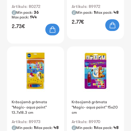
Artikuls: 80272
Artikuls: 89972
Min pack:
36
Min pack:
1
Max pack:
48
Max pack:
144
2.77€
2.73€
Krāsojamā grāmata
Krāsojamā grāmata
"Magic- aqua paint"
"Magic- aqua paint" 15x20
13.7x18.3 cm
cm
Artikuls: 89973
Artikuls: 89970
Min pack:
1
Max pack:
48
Min pack:
1
Max pack:
48