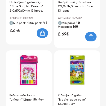
Skrāpējamā grāmatiņa
Skrāpējamā grāmatiņa
“Little Girl, big Dreams”
20,0x 14,0 cm ar trafaretu
210x170x10mm 15 lapas.
10 lapas.
Artikuls: 80259
Artikuls: 89639
Min pack:
1
Max pack:
48
Min pack:
40
Max pack:
160
2.64€
2.69€
Krāsojamās lapas
Krāsojamā grāmata
"Unicorn" 12gab. 15x19cm
"Magic- aqua paint"
13.7x18.3 cm