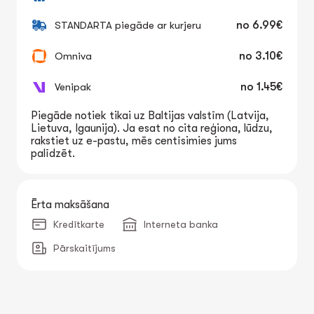
STANDARTA piegāde ar kurjeru
no
6.99€
Omniva
no
3.10€
Venipak
no
1.45€
Piegāde notiek tikai uz Baltijas valstīm (Latvija,
Lietuva, Igaunija). Ja esat no cita reģiona, lūdzu,
rakstiet uz e-pastu, mēs centīsimies jums
palīdzēt.
Ērta maksāšana
Kredītkarte
Interneta banka
Pārskaitījums