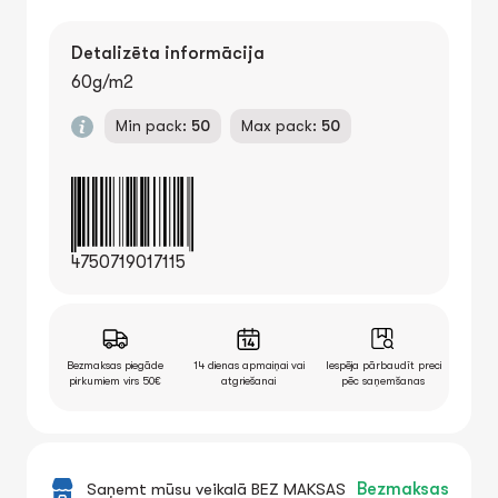
Detalizēta informācija
60g/m2
Min pack:
50
Max pack:
50
4750719017115
Bezmaksas piegāde
14 dienas apmaiņai vai
Iespēja pārbaudīt preci
pirkumiem virs 50€
atgriešanai
pēc saņemšanas
Saņemt mūsu veikalā BEZ MAKSAS
Bezmaksas