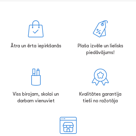
Ātra un ērta iepirkšanās
Plaša izvēle un lielisks
piedāvājums!
Viss birojam, skolai un
Kvalitātes garantija
darbam vienuviet
tieši no ražotāja