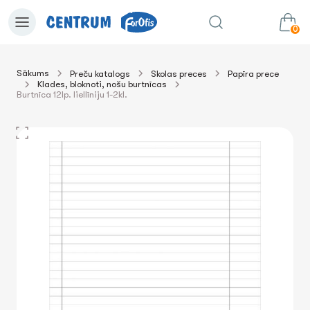
0
Sākums
Preču katalogs
Skolas preces
Papīra prece
Klades, bloknoti, nošu burtnīcas
0.00€
uz grozu
Summa:
Burtnīca 12lp. liellīniju 1-2kl.