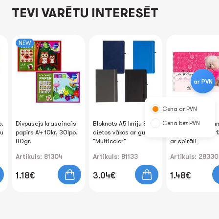
TEVI VARĒTU INTERESĒT
NEW
ar PVN
Cena ar PVN
p.
Divpusējs krāsainais
Bloknots A5 līniju 80lp.
Cena bez PVN
Zīmēšanas albu
ju
papīrs A4 10kr, 30lpp.
cietos vākos ar gumiju
40lp. "Asorti 2" 
80gr.
"Multicolor"
ar spirāli
Artikuls: 81304
Artikuls: 81133
Artikuls: 28330
1.18€
3.04€
1.48€