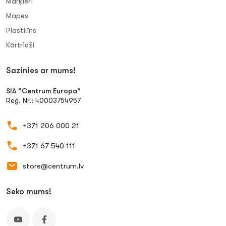
Marķieri
Mapes
Plastilīns
Kārtridži
Sazinies ar mums!
SIA "Centrum Europa"
Reģ. Nr.: 40003754957
+371 206 000 21
+371 67 540 111
store@centrum.lv
Seko mums!