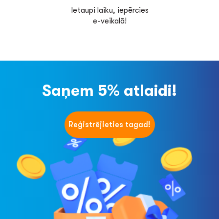
Ietaupi laiku, iepērcies
e-veikalā!
Saņem 5% atlaidi!
Reģistrējieties tagad!