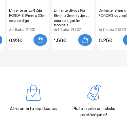
Līmlente ar turētāju
Līmlente divpusēja
Līmlente 19mm х
FOROFIS 19mm x 33m
18mm x 2mm (stipra,
FOROFIS caurspī
caurspīdīga
caurspīdīga) 1m
FOROFIS
Artikuls: 91231
Artikuls: 91237
Artikuls: 91232
0.93€
1.50€
0.25€
Ātra un ērta iepirkšanās
Plaša izvēle un lielisks
piedāvājums!