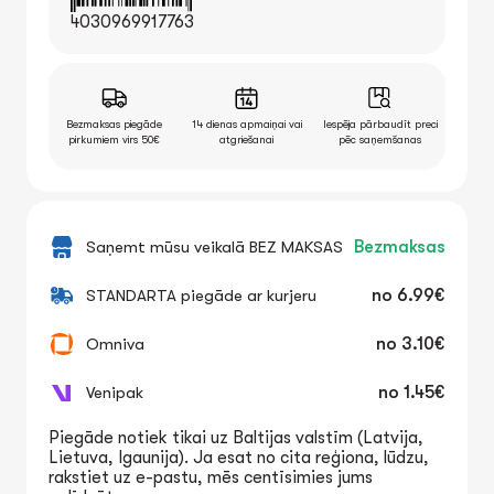
4030969917763
Bezmaksas piegāde
14 dienas apmaiņai vai
Iespēja pārbaudīt preci
pirkumiem virs 50€
atgriešanai
pēc saņemšanas
Saņemt mūsu veikalā BEZ MAKSAS
Bezmaksas
STANDARTA piegāde ar kurjeru
no
6.99€
Omniva
no
3.10€
Venipak
no
1.45€
Piegāde notiek tikai uz Baltijas valstīm (Latvija,
Lietuva, Igaunija). Ja esat no cita reģiona, lūdzu,
rakstiet uz e-pastu, mēs centīsimies jums