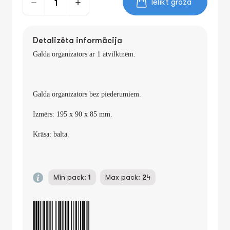
Ielikt grozā
Detalizēta informācija
Galda organizators ar 1
atvilktnēm.
Galda organizators bez piederumiem.
Izmērs: 195
x 9
0
x 85
mm.
Krāsa: balta.
Min pack:
1
Max pack:
24