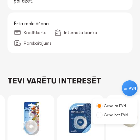
palīdzēt.
Ērta maksāšana
Kredītkarte
Interneta banka
Pārskaitījums
TEVI VARĒTU INTERESĒT
ar PVN
Cena ar PVN
Cena bez PVN