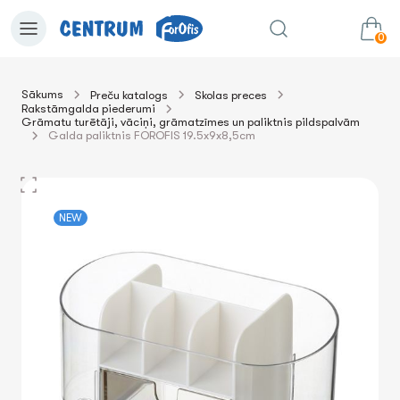
0
Sākums
Preču katalogs
Skolas preces
Rakstāmgalda piederumi
0.00€
uz grozu
Summa:
Grāmatu turētāji, vāciņi, grāmatzīmes un paliktnis pildspalvām
Galda paliktnis FOROFIS 19.5x9x8,5cm
NEW