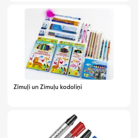
Zīmuļi un Zīmuļu kodoliņi