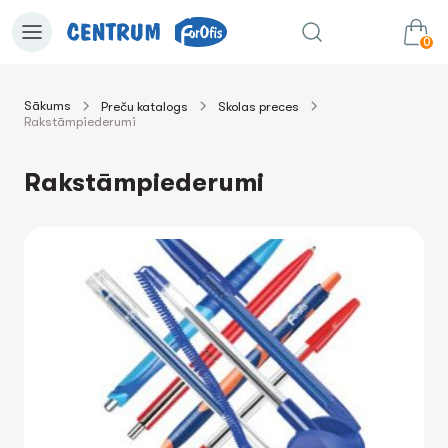
0
Sākums
Preču katalogs
Skolas preces
Rakstāmpiederumi
0.00€
uz grozu
Summa:
Rakstāmpiederumi