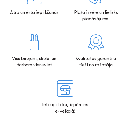
Ātra un ērta iepirkšanās
Plaša izvēle un lielisks
piedāvājums!
Viss birojam, skolai un
Kvalitātes garantija
darbam vienuviet
tieši no ražotāja
Ietaupi laiku, iepērcies
e-veikalā!