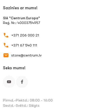
Sazinies ar mums!
SIA "Centrum Europa"
Reģ. Nr.: 40003754957
+371 206 000 21
+371 67 540 111
store@centrum.lv
Seko mums!
Pirmd.-Piektd.: 08:00 - 16:00
Sestd.-Svētd.: Slēgts