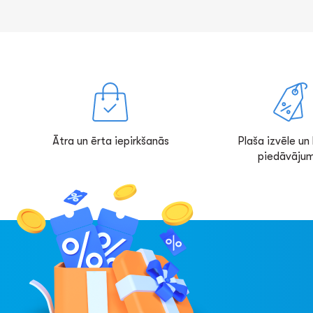
Ātra un ērta iepirkšanās
Plaša izvēle un l
piedāvājum