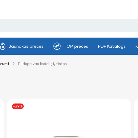
Jaunākās preces
TOP preces
PDF Katalogs
K
erumi
Pildspalvas kodoliņi, tintes
-39%