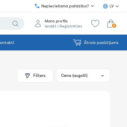
Nepieciešama palīdzība?
LV
Mans profils
0
Ienākt
Reģistrēties
/
ontakti
Ātrais pasūtījums
0.00€
uz grozu
Summa:
Filters