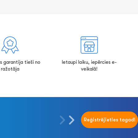
s garantija tieši no
Ietaupi laiku, iepērcies e-
ražotāja
veikalā!
Reģistrējieties tagad!