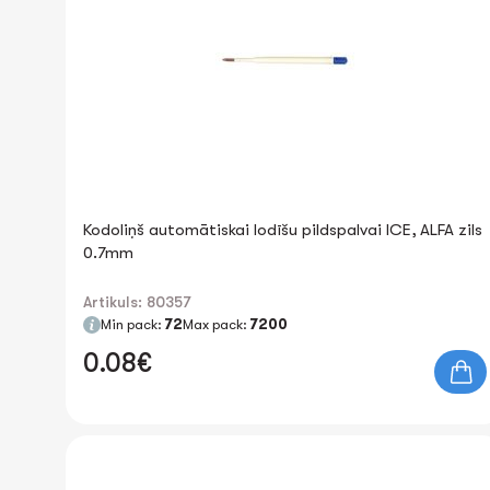
Kodoliņš automātiskai lodīšu pildspalvai ICE, ALFA zils
0.7mm
Artikuls: 80357
Min pack:
72
Max pack:
7200
0.08€