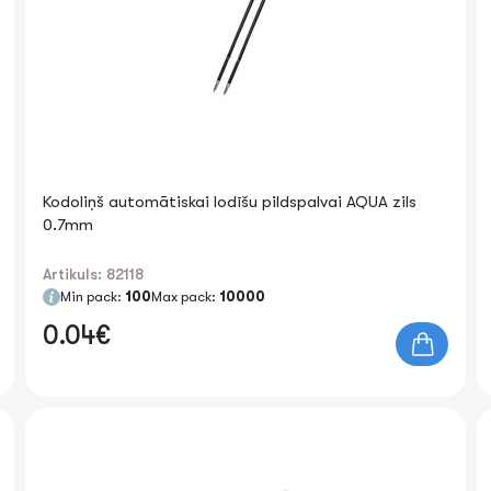
Kodoliņš automātiskai lodīšu pildspalvai AQUA zils
0.7mm
Artikuls: 82118
Min pack:
100
Max pack:
10000
0.04€