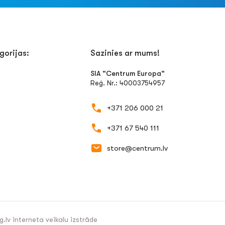
gorijas:
Sazinies ar mums!
SIA "Centrum Europa"
Reģ. Nr.: 40003754957
+371 206 000 21
+371 67 540 111
store@centrum.lv
g.lv
interneta veikalu izstrāde