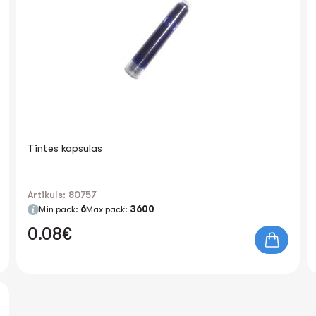
Tintes kapsulas
Artikuls: 80757
Min pack:
6
Max pack:
3600
0.08€