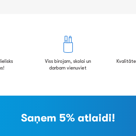
ielisks
Viss birojam, skolai un
Kvalitāte
s!
darbam vienuviet
Saņem 5% atlaidi!