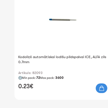
Kodoliņš automātiskai lodīšu pildspalvai ICE, ALFA zils
0.7mm
Artikuls: 82093
Min pack:
72
Max pack:
3600
0.23€