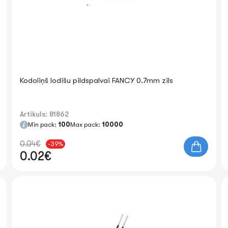
Kodoliņš lodīšu pildspalvai FANCY 0.7mm zils
Artikuls: 81862
Min pack:
100
Max pack:
10000
0.04€
-39%
0.02€