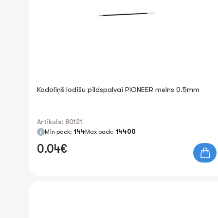
Kodoliņš lodišu pildspalvai PIONEER melns 0.5mm
Artikuls: 80121
Min pack:
144
Max pack:
14400
0.04€