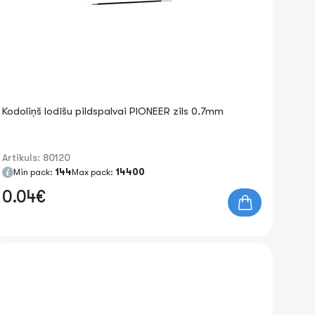
Kodoliņš lodīšu pildspalvai PIONEER zils 0.7mm
Artikuls: 80120
Min pack:
144
Max pack:
14400
0.04€