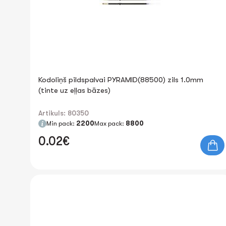
Kodoliņš pildspalvai PYRAMID(88500) zils 1.0mm
(tinte uz eļļas bāzes)
Artikuls: 80350
Min pack:
2200
Max pack:
8800
0.02€