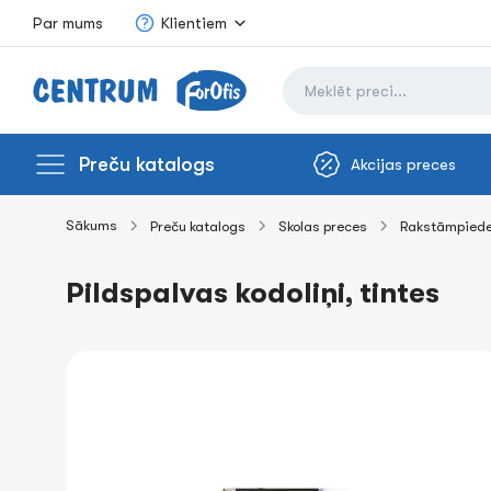
Par mums
Klientiem
Preču katalogs
Akcijas preces
Sākums
Preču katalogs
Skolas preces
Rakstāmpied
Pildspalvas kodoliņi, tintes