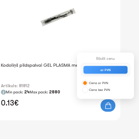
Rādīt cenu
Kodoliņš pildspalvai GEL PLASMA melns 0.7mm
ar PVN
Cena ar PVN
Artikuls: 81812
Cena bez PVN
Min pack:
24
Max pack:
2880
0.13€