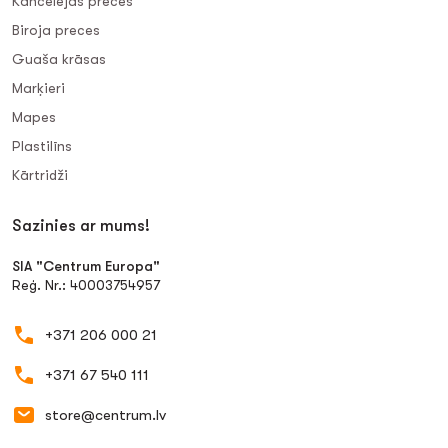
Kancelejas preces
Biroja preces
Guaša krāsas
Marķieri
Mapes
Plastilīns
Kārtridži
Sazinies ar mums!
SIA "Centrum Europa"
Reģ. Nr.: 40003754957
+371 206 000 21
+371 67 540 111
store@centrum.lv