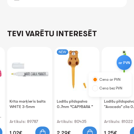
TEVI VARĒTU INTERESĒT
NEW
ar PVN
Cena ar PVN
Cena bez PVN
Krīta marķieris balts
Lodīšu pildspalva
Lodīšu pildspalv
WHITE 3-5mm
0.7mm “CAPYBARA ”
"Avocado" zila 
u
Artikuls: 89787
Artikuls: 80435
Artikuls: 81022
1.02€
2.29€
1.25€