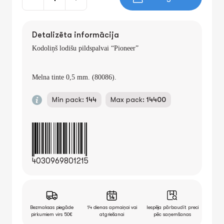
Detalizēta informācija
Kodoliņš lodišu pildspalvai “Pioneer”
Melna tinte 0,5 mm. (80086).
Min pack:
144
Max pack:
14400
4030969801215
Bezmaksas piegāde
14 dienas apmaiņai vai
Iespēja pārbaudīt preci
pirkumiem virs 50€
atgriešanai
pēc saņemšanas