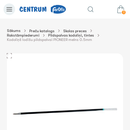
0
Sākums
Preču katalogs
Skolas preces
Rakstāmpiederumi
Pildspalvas kodoliņi, tintes
0.00€
uz grozu
Summa:
Kodoliņš lodišu pildspalvai PIONEER melns 0.5mm