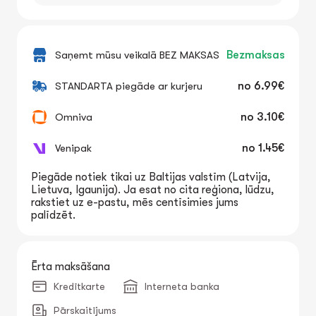
Saņemt mūsu veikalā BEZ MAKSAS
Bezmaksas
STANDARTA piegāde ar kurjeru
no
6.99€
Omniva
no
3.10€
Venipak
no
1.45€
Piegāde notiek tikai uz Baltijas valstīm (Latvija,
Lietuva, Igaunija). Ja esat no cita reģiona, lūdzu,
rakstiet uz e-pastu, mēs centīsimies jums
palīdzēt.
Ērta maksāšana
Kredītkarte
Interneta banka
Pārskaitījums