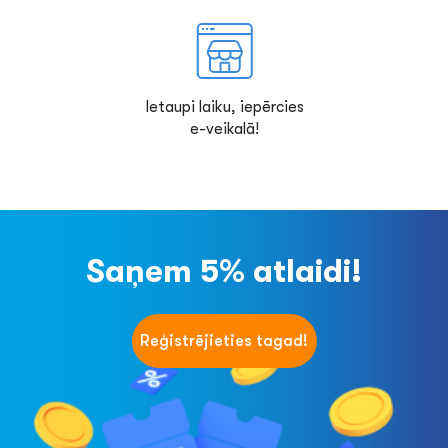
Ietaupi laiku, iepērcies
e-veikalā!
Saņem 5% atlaidi!
Reģistrējieties tagad!