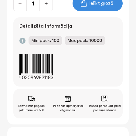
Ielikt grozā
Detalizēta informācija
Min pack:
100
Max pack:
10000
4030969821183
Bezmaksas piegāde
14 dienas apmaiņai vai
Iespēja pārbaudīt preci
pirkumiem virs 50€
atgriešanai
pēc saņemšanas