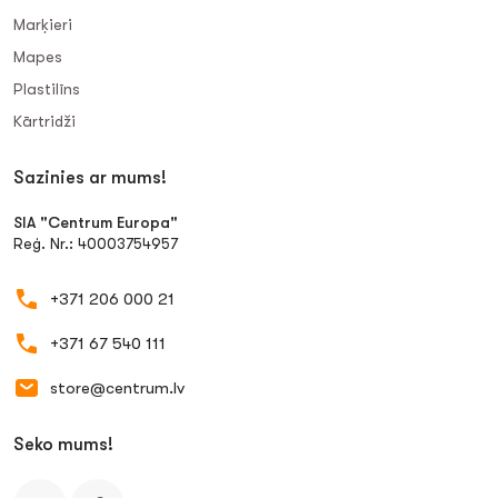
Marķieri
Mapes
Plastilīns
Kārtridži
Sazinies ar mums!
SIA "Centrum Europa"
Reģ. Nr.: 40003754957
+371 206 000 21
+371 67 540 111
store@centrum.lv
Seko mums!