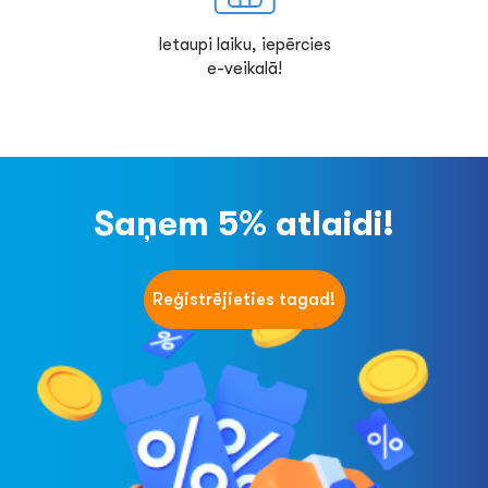
Ietaupi laiku, iepērcies
e-veikalā!
Saņem 5% atlaidi!
Reģistrējieties tagad!