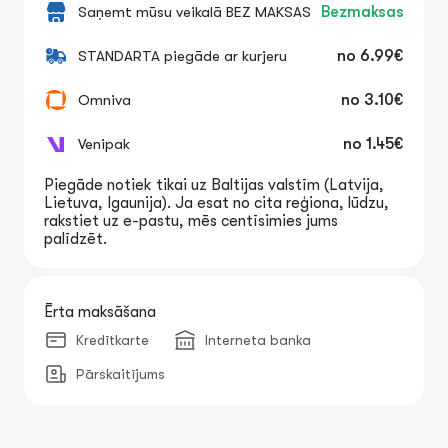
Saņemt mūsu veikalā BEZ MAKSAS
Bezmaksas
STANDARTA piegāde ar kurjeru
no
6.99€
Omniva
no
3.10€
Venipak
no
1.45€
Piegāde notiek tikai uz Baltijas valstīm (Latvija,
Lietuva, Igaunija). Ja esat no cita reģiona, lūdzu,
rakstiet uz e-pastu, mēs centīsimies jums
palīdzēt.
Ērta maksāšana
Kredītkarte
Interneta banka
Pārskaitījums