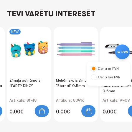
TEVI VARĒTU INTERESĒT
NEW
ar PVN
Cena ar PVN
Cena bez PVN
Zīmuļu asināmais
Mehāniskais zīmulis
Pildspalva-roller
ma
“PARTY DINO”
"Eternal" 0.5mm
BALL GRIP melns
0.5mm
Artikuls: 81418
Artikuls: 80416
Artikuls: P409
0.00€
0.00€
0.00€