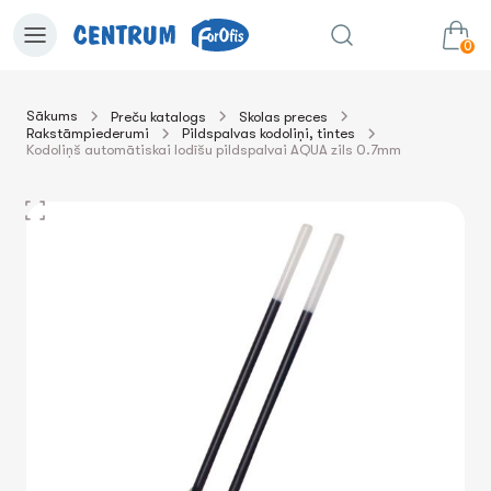
0
Sākums
Preču katalogs
Skolas preces
Rakstāmpiederumi
Pildspalvas kodoliņi, tintes
0.00€
uz grozu
Summa:
Kodoliņš automātiskai lodīšu pildspalvai AQUA zils 0.7mm