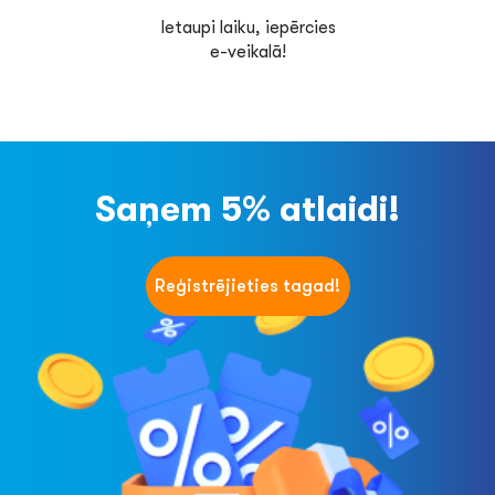
Ietaupi laiku, iepērcies
e-veikalā!
Saņem 5% atlaidi!
Reģistrējieties tagad!