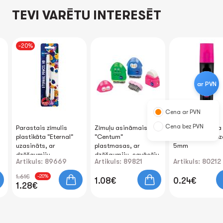
TEVI VARĒTU INTERESĒT
-20%
ar PVN
Cena ar PVN
Cena bez PVN
Parastais zīmulis
Zīmuļu asināmais
Marķieris teksta
plastikāta "Eternal"
"Centum"
ieslīpu uzgali roz
uzasināts, ar
plastmasas, ar
5mm
dzēšgumiju
dzēšgumiju, savācēju
Artikuls: 89669
Artikuls: 89821
Artikuls: 80212
un putekļu birstīti
1.61€
-20%
1.08€
0.24€
1.28€