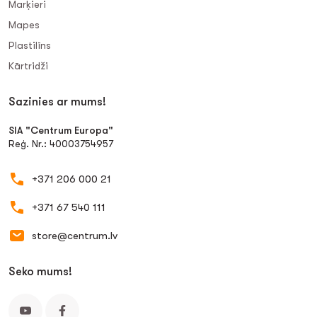
Marķieri
Mapes
Plastilīns
Kārtridži
Sazinies ar mums!
SIA "Centrum Europa"
Reģ. Nr.: 40003754957
+371 206 000 21
+371 67 540 111
store@centrum.lv
Seko mums!