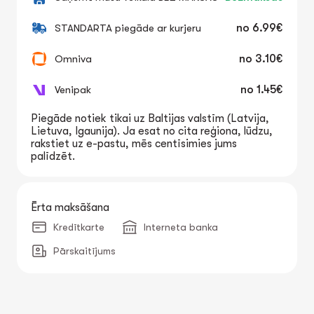
STANDARTA piegāde ar kurjeru
no
6.99€
Omniva
no
3.10€
Venipak
no
1.45€
Piegāde notiek tikai uz Baltijas valstīm (Latvija,
Lietuva, Igaunija). Ja esat no cita reģiona, lūdzu,
rakstiet uz e-pastu, mēs centīsimies jums
palīdzēt.
Ērta maksāšana
Kredītkarte
Interneta banka
Pārskaitījums