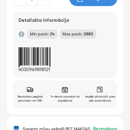
Detalizēta informācija
Min pack:
24
Max pack:
2880
4030969818121
Bezmaksas piegāde
14 dienas apmaiņai vai
Iespēja pārbaudīt preci
pirkumiem virs 50€
atgriešanai
pēc saņemšanas
Saņemt mūsu veikalā BEZ MAKSAS
Bezmaksas