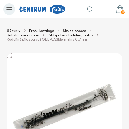
0
Sākums
Preču katalogs
Skolas preces
Rakstāmpiederumi
Pildspalvas kodoliņi, tintes
0.00€
uz grozu
Summa:
Kodoliņš pildspalvai GEL PLASMA melns 0.7mm