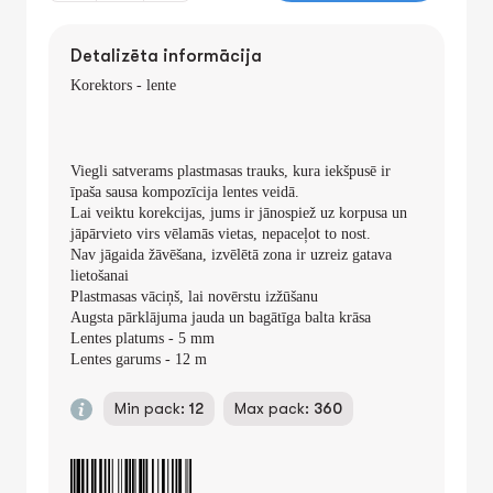
Detalizēta informācija
Korektors - lente
Viegli satverams plastmasas trauks, kura iekšpusē ir
īpaša sausa kompozīcija lentes veidā.
Lai veiktu korekcijas, jums ir jānospiež uz korpusa un
jāpārvieto virs vēlamās vietas, nepaceļot to nost.
Nav jāgaida žāvēšana, izvēlētā zona ir uzreiz gatava
lietošanai
Plastmasas vāciņš, lai novērstu izžūšanu
Augsta pārklājuma jauda un bagātīga balta krāsa
Lentes platums - 5 mm
Lentes garums - 12
m
Min pack:
12
Max pack:
360