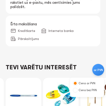
rakstiet uz e-pastu, mēs centīsimies jums
palīdzēt.
Ērta maksāšana
Kredītkarte
Interneta banka
Pārskaitījums
TEVI VARĒTU INTERESĒT
ar PVN
NEW
Cena ar PVN
Cena bez PVN