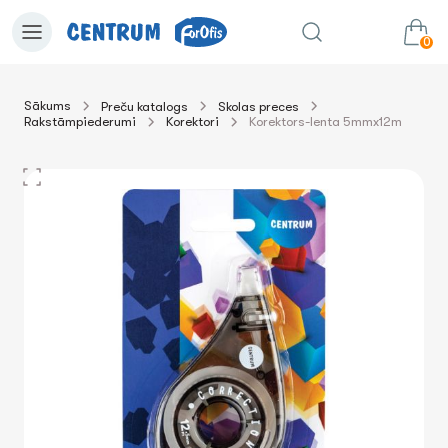
0
Sākums
Preču katalogs
Skolas preces
Rakstāmpiederumi
Korektori
Korektors-lenta 5mmx12m
0.00€
uz grozu
Summa: