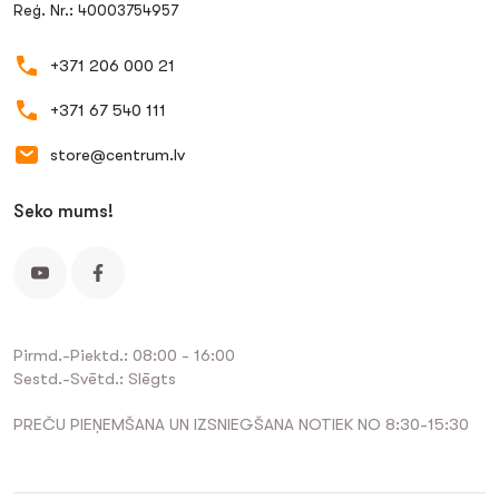
Reģ. Nr.: 40003754957
+371 206 000 21
+371 67 540 111
store@centrum.lv
Seko mums!
Pirmd.-Piektd.: 08:00 - 16:00
Sestd.-Svētd.: Slēgts
PREČU PIEŅEMŠANA UN IZSNIEGŠANA NOTIEK NO 8:30-15:30