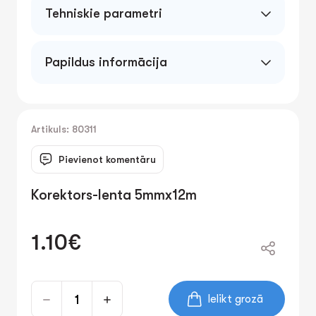
Tehniskie parametri
Papildus informācija
Korekcijas lente ātrai un precīzai teksta
labošanai. Garums 12m, platums 5mm.
Ergonomisks dizains. Neatstāj pēdas. Blistera
iepakojums.
Artikuls: 80311
Pievienot komentāru
Korektors-lenta 5mmx12m
1.10€
Ielikt grozā