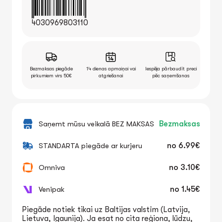
4030969803110
Bezmaksas piegāde
14 dienas apmaiņai vai
Iespēja pārbaudīt preci
pirkumiem virs 50€
atgriešanai
pēc saņemšanas
Saņemt mūsu veikalā BEZ MAKSAS
Bezmaksas
STANDARTA piegāde ar kurjeru
no
6.99€
Omniva
no
3.10€
Venipak
no
1.45€
Piegāde notiek tikai uz Baltijas valstīm (Latvija,
Lietuva, Igaunija). Ja esat no cita reģiona, lūdzu,