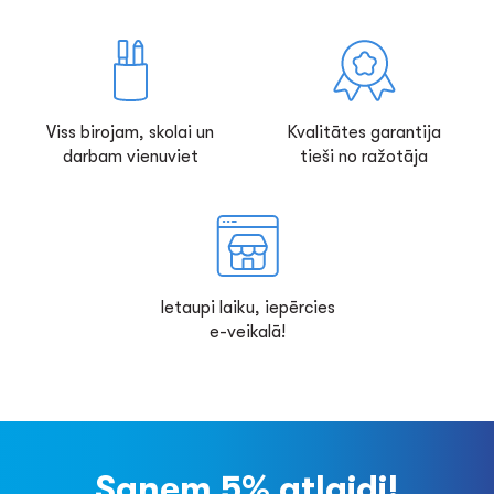
Viss birojam, skolai un
Kvalitātes garantija
darbam vienuviet
tieši no ražotāja
Ietaupi laiku, iepērcies
e-veikalā!
Saņem 5% atlaidi!