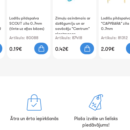
Lodīšu pildspalva
Zīmuļu asināmais ar
Lodīšu pildspalv
SCOUT zila 0.7mm
dzēšgumiju un ar
"CAPYBARA" zila
R
(tinte uz eļļas bāzes)
savācēju "Centrum"
0.7mm
plastmasas
Artikuls: 80088
Artikuls: 87418
Artikuls: 81312
0.19€
0.42€
2.09€
Ātra un ērta iepirkšanās
Plaša izvēle un lielisks
piedāvājums!