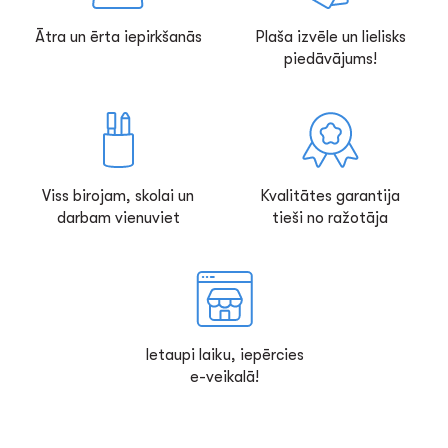
Ātra un ērta iepirkšanās
Plaša izvēle un lielisks
piedāvājums!
Viss birojam, skolai un
Kvalitātes garantija
darbam vienuviet
tieši no ražotāja
Ietaupi laiku, iepērcies
e-veikalā!