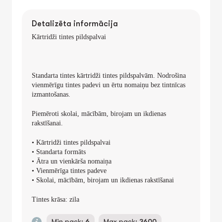
Detalizēta informācija
Kārtridži tintes pildspalvai
Standarta tintes kārtridži tintes pildspalvām. Nodrošina
vienmērīgu tintes padevi un ērtu nomaiņu bez tintnīcas
izmantošanas.
Piemēroti skolai, mācībām, birojam un ikdienas
rakstīšanai.
• Kārtridži tintes pildspalvai
• Standarta formāts
• Ātra un vienkārša nomaiņa
• Vienmērīga tintes padeve
• Skolai, mācībām, birojam un ikdienas rakstīšanai
Tintes krāsa: zila
Min pack:
6
Max pack:
3600