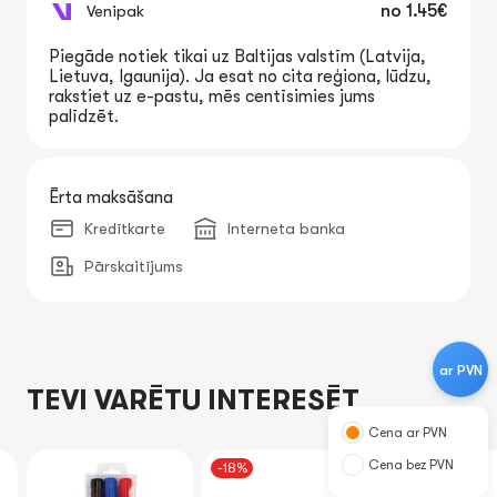
Venipak
no
1.45€
Piegāde notiek tikai uz Baltijas valstīm (Latvija,
Lietuva, Igaunija). Ja esat no cita reģiona, lūdzu,
rakstiet uz e-pastu, mēs centīsimies jums
palīdzēt.
Ērta maksāšana
Kredītkarte
Interneta banka
Pārskaitījums
ar PVN
TEVI VARĒTU INTERESĒT
Cena ar PVN
Cena bez PVN
-18%