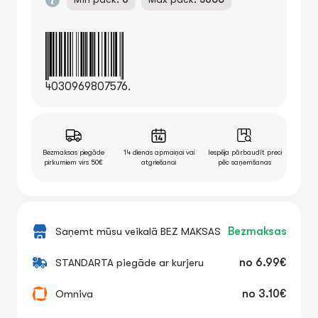
4030969807576.
Bezmaksas piegāde
14 dienas apmaiņai vai
Iespēja pārbaudīt preci
pirkumiem virs 50€
atgriešanai
pēc saņemšanas
Saņemt mūsu veikalā BEZ MAKSAS
Bezmaksas
STANDARTA piegāde ar kurjeru
no
6.99€
Omniva
no
3.10€