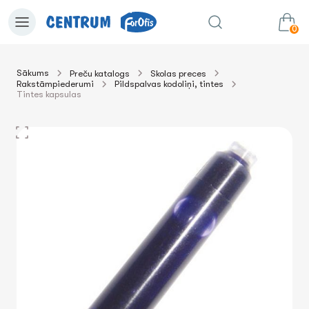
0
Sākums
Preču katalogs
Skolas preces
Rakstāmpiederumi
Pildspalvas kodoliņi, tintes
0.00€
uz grozu
Summa:
Tintes kapsulas