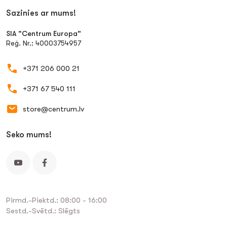
Sazinies ar mums!
SIA "Centrum Europa"
Reģ. Nr.: 40003754957
+371 206 000 21
+371 67 540 111
store@centrum.lv
Seko mums!
Pirmd.-Piektd.: 08:00 - 16:00
Sestd.-Svētd.: Slēgts