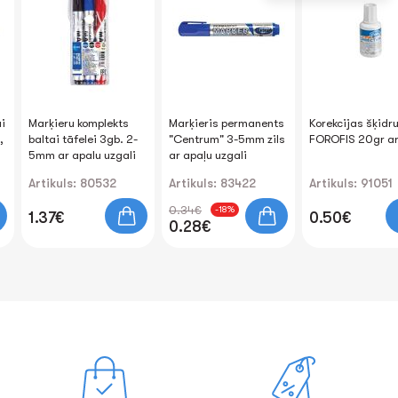
i
Marķieru komplekts
Marķieris permanents
Korekcijas šķid
,
baltai tāfelei 3gb. 2-
"Centrum" 3-5mm zils
FOROFIS 20gr ar
5mm ar apaІu uzgali
ar apaļu uzgali
Artikuls: 80532
Artikuls: 83422
Artikuls: 91051
0.34€
-18%
1.37€
0.50€
0.28€