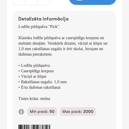
Detalizēta informācija
Lodīšu pildspalva “Pick”
Klasiska lodīšu pildspalva ar caurspīdīgu korpusu un
meln
ām detaļām. Vienkāršs dizains, vāciņš ar klipsi un
1,0 mm rakstīšanas uzgalis ir ērti skolai, birojam un
ikdienas pierakstiem.
• Lodīšu pildspalva
• Caurspīdīgs korpuss
• Vāciņš ar klipsi
• Rakstīšanas uzgalis: 1,0 mm
• Ērta ikdienas rakstīšanai
Tintes krāsa: melna
Min pack:
50
Max pack:
2000