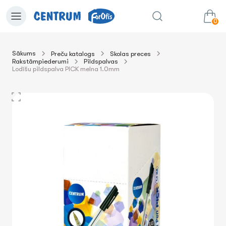
0
Sākums
Preču katalogs
Skolas preces
Rakstāmpiederumi
Pildspalvas
0.00€
uz grozu
Summa:
Lodīšu pildspalva PICK melna 1.0mm