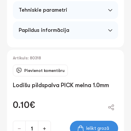
Tehniskie parametri
1,0mm
Papildus informācija
Lodīšu pildspalva ar vāciņu un klipsi.
Caurspīdīgs plastmasas korpuss. Līnijas
biezums- 1,0 mm. Iepakojumā - 50 gb.
Artikuls: 80318
Pievienot komentāru
Lodīšu pildspalva PICK melna 1.0mm
0.10€
Ielikt grozā