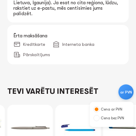
Lietuva, Igaunija). Ja esat no cita reģiona, lūdzu,
rakstiet uz e-pastu, mēs centīsimies jums
palīdzēt.
Ērta maksāšana
Kredītkarte
Interneta banka
Pārskaitījums
TEVI VARĒTU INTERESĒT
ar PVN
Cena ar PVN
Cena bez PVN