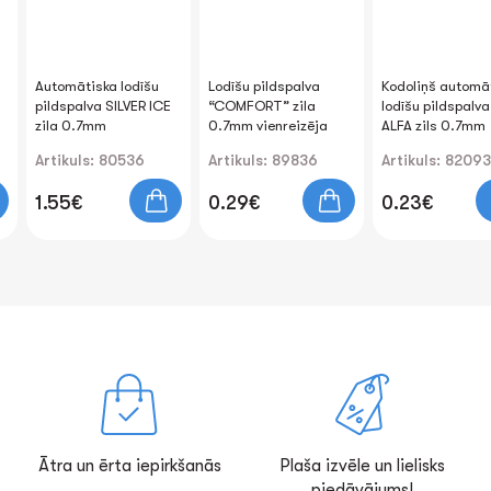
Automātiska lodīšu
Lodīšu pildspalva
Kodoliņš automā
pildspalva SILVER ICE
“COMFORT” zila
lodīšu pildspalva
zila 0.7mm
0.7mm vienreizēja
ALFA zils 0.7mm
Artikuls: 80536
Artikuls: 89836
Artikuls: 82093
1.55€
0.29€
0.23€
Ātra un ērta iepirkšanās
Plaša izvēle un lielisks
piedāvājums!