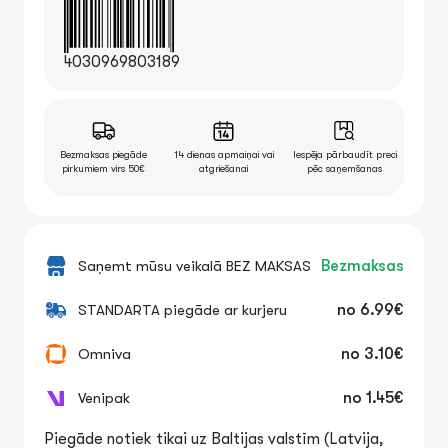
4030969803189
Bezmaksas piegāde
14 dienas apmaiņai vai
Iespēja pārbaudīt preci
pirkumiem virs 50€
atgriešanai
pēc saņemšanas
Saņemt mūsu veikalā BEZ MAKSAS
Bezmaksas
STANDARTA piegāde ar kurjeru
no
6.99€
Omniva
no
3.10€
Venipak
no
1.45€
Piegāde notiek tikai uz Baltijas valstīm (Latvija,