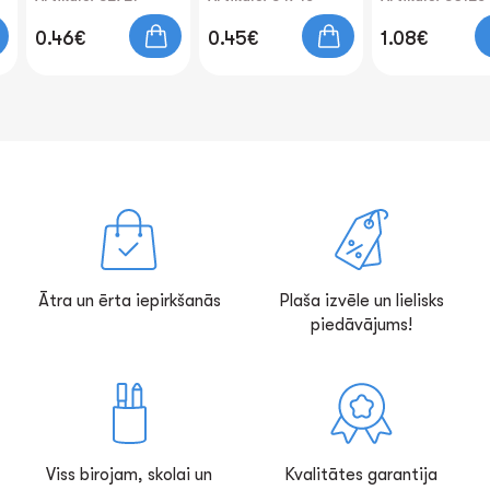
0.46€
0.45€
1.08€
Ātra un ērta iepirkšanās
Plaša izvēle un lielisks
piedāvājums!
Viss birojam, skolai un
Kvalitātes garantija