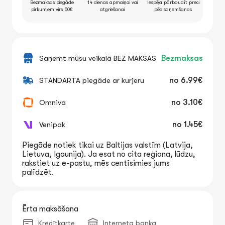
Bezmaksas piegāde
14 dienas apmaiņai vai
Iespēja pārbaudīt preci
pirkumiem virs 50€
atgriešanai
pēc saņemšanas
Saņemt mūsu veikalā BEZ MAKSAS
Bezmaksas
STANDARTA piegāde ar kurjeru
no
6.99€
Omniva
no
3.10€
Venipak
no
1.45€
Piegāde notiek tikai uz Baltijas valstīm (Latvija,
Lietuva, Igaunija). Ja esat no cita reģiona, lūdzu,
rakstiet uz e-pastu, mēs centīsimies jums
palīdzēt.
Ērta maksāšana
Kredītkarte
Interneta banka