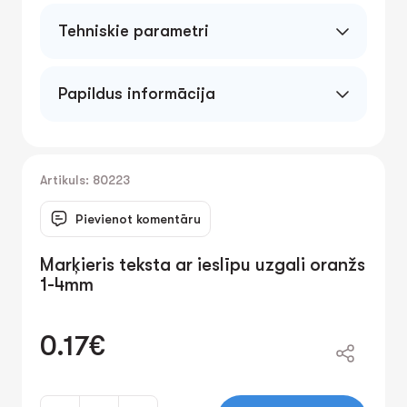
Tehniskie parametri
1-5mm
Papildus informācija
Slīps uzgalis nodrošina 1 līdz 5 mm platas
līnijas raksat platumu. Paredzēts teksta
izcelšanai uz jebkura veida papīra.
Artikuls: 80223
Pievienot komentāru
Marķieris teksta ar ieslīpu uzgali oranžs
1-4mm
0.17€