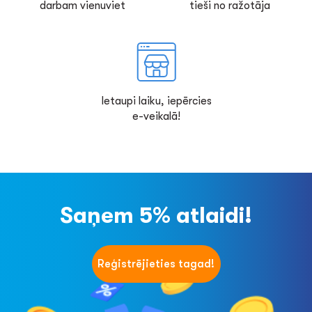
darbam vienuviet
tieši no ražotāja
Ietaupi laiku, iepērcies
e-veikalā!
Saņem 5% atlaidi!
Reģistrējieties tagad!