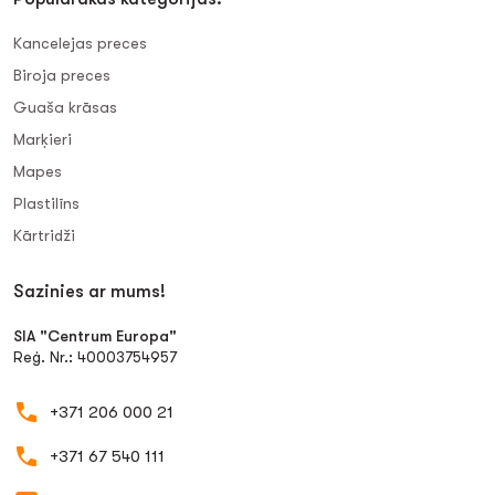
Kancelejas preces
Biroja preces
Guaša krāsas
Marķieri
Mapes
Plastilīns
Kārtridži
Sazinies ar mums!
SIA "Centrum Europa"
Reģ. Nr.: 40003754957
+371 206 000 21
+371 67 540 111