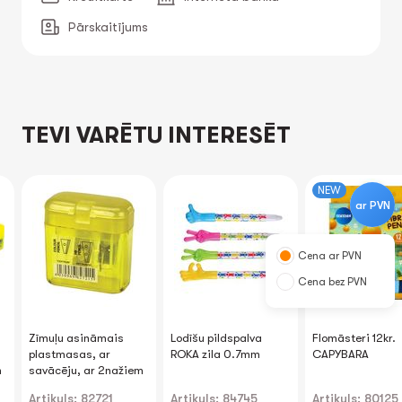
Pārskaitījums
TEVI VARĒTU INTERESĒT
NEW
ar PVN
Cena ar PVN
Cena bez PVN
Zīmuļu asināmais
Lodīšu pildspalva
Flomāsteri 12kr.
plastmasas, ar
ROKA zila 0.7mm
CAPYBARA
m
savācēju, ar 2nažiem
Artikuls: 82721
Artikuls: 84745
Artikuls: 80125