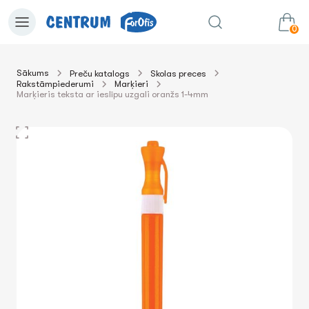
0
Sākums
Preču katalogs
Skolas preces
Rakstāmpiederumi
Marķieri
0.00€
uz grozu
Summa:
Marķieris teksta ar ieslīpu uzgali oranžs 1-4mm