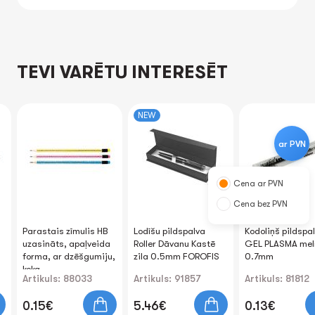
TEVI VARĒTU INTERESĒT
NEW
ar PVN
Cena ar PVN
Cena bez PVN
Parastais zīmulis HB
Lodīšu pildspalva
Kodoliņš pildspa
uzasināts, apaļveida
Roller Dāvanu Kastē
GEL PLASMA mel
forma, ar dzēšgumiju,
zila 0.5mm FOROFIS
0.7mm
koka
Artikuls: 88033
Artikuls: 91857
Artikuls: 81812
0.15€
5.46€
0.13€