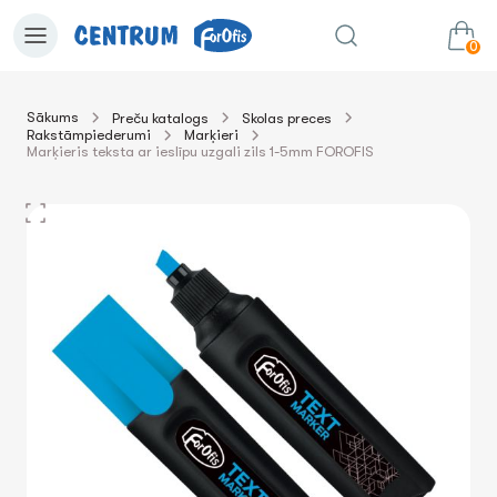
0
Sākums
Preču katalogs
Skolas preces
Rakstāmpiederumi
Marķieri
0.00€
uz grozu
Summa:
Marķieris teksta ar ieslīpu uzgali zils 1-5mm FOROFIS