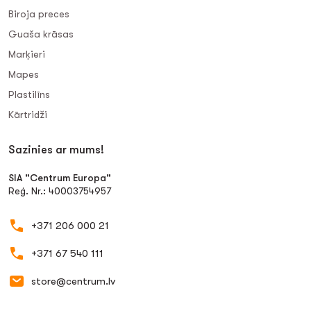
Biroja preces
Guaša krāsas
Marķieri
Mapes
Plastilīns
Kārtridži
Sazinies ar mums!
SIA "Centrum Europa"
Reģ. Nr.: 40003754957
+371 206 000 21
+371 67 540 111
store@centrum.lv