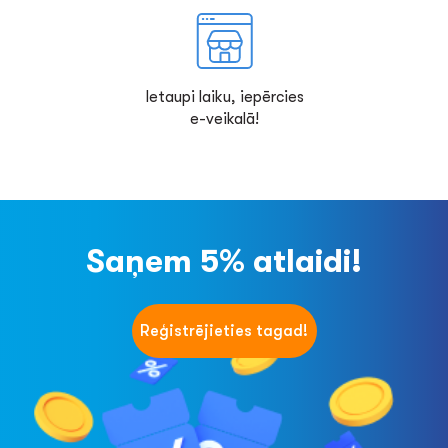
Ietaupi laiku, iepērcies
e-veikalā!
Saņem 5% atlaidi!
Reģistrējieties tagad!