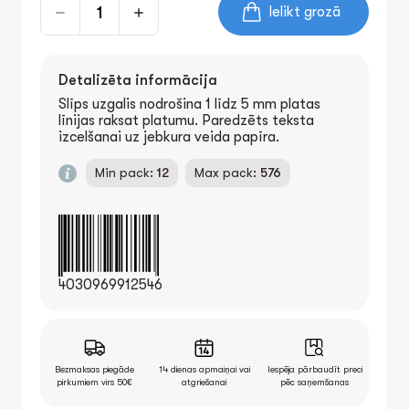
Ielikt grozā
Detalizēta informācija
Slīps uzgalis nodrošina 1 līdz 5 mm platas
līnijas raksat platumu. Paredzēts teksta
izcelšanai uz jebkura veida papīra.
Min pack:
12
Max pack:
576
4030969912546
Bezmaksas piegāde
14 dienas apmaiņai vai
Iespēja pārbaudīt preci
pirkumiem virs 50€
atgriešanai
pēc saņemšanas