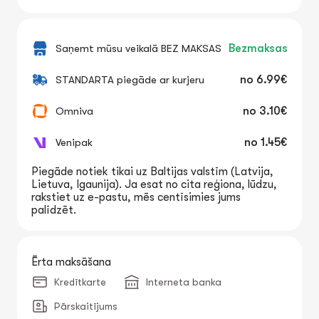
Saņemt mūsu veikalā BEZ MAKSAS
Bezmaksas
STANDARTA piegāde ar kurjeru
no
6.99€
Omniva
no
3.10€
Venipak
no
1.45€
Piegāde notiek tikai uz Baltijas valstīm (Latvija,
Lietuva, Igaunija). Ja esat no cita reģiona, lūdzu,
rakstiet uz e-pastu, mēs centīsimies jums
palīdzēt.
Ērta maksāšana
Kredītkarte
Interneta banka
Pārskaitījums