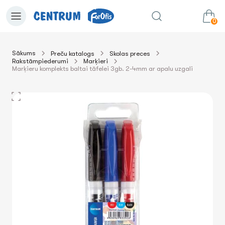
0
Sākums
Preču katalogs
Skolas preces
Rakstāmpiederumi
Marķieri
0.00€
uz grozu
Summa:
Marķieru komplekts baltai tāfelei 3gb. 2-4mm ar apaІu uzgali