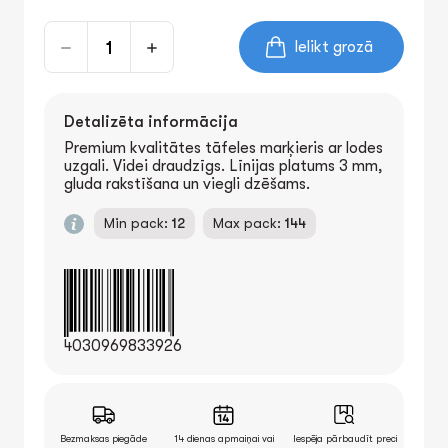
Ielikt grozā
Detalizēta informācija
Premium kvalitātes tāfeles marķieris ar lodes
uzgali. Videi draudzīgs. Līnijas platums 3 mm,
gluda rakstīšana un viegli dzēšams.
Min pack:
12
Max pack:
144
4030969833926
Bezmaksas piegāde
14 dienas apmaiņai vai
Iespēja pārbaudīt preci