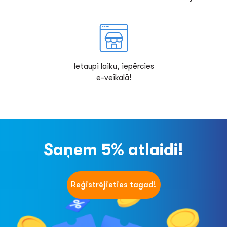
Ietaupi laiku, iepērcies
e-veikalā!
Saņem 5% atlaidi!
Reģistrējieties tagad!