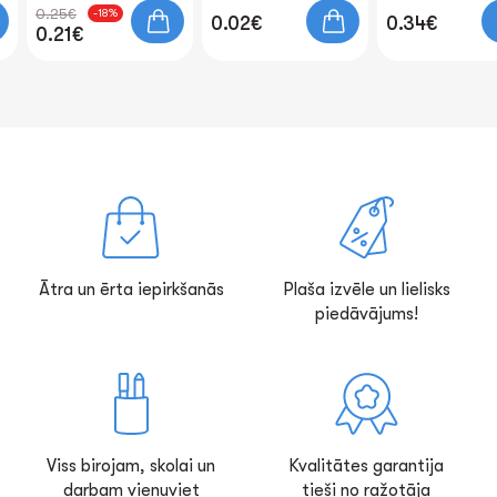
0.25€
-18%
0.02€
0.34€
0.21€
Ātra un ērta iepirkšanās
Plaša izvēle un lielisks
piedāvājums!
Viss birojam, skolai un
Kvalitātes garantija
darbam vienuviet
tieši no ražotāja