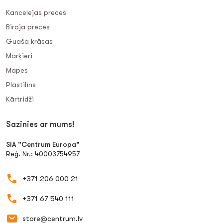
Kancelejas preces
Biroja preces
Guaša krāsas
Marķieri
Mapes
Plastilīns
Kārtridži
Sazinies ar mums!
SIA "Centrum Europa"
Reģ. Nr.: 40003754957
+371 206 000 21
+371 67 540 111
store@centrum.lv