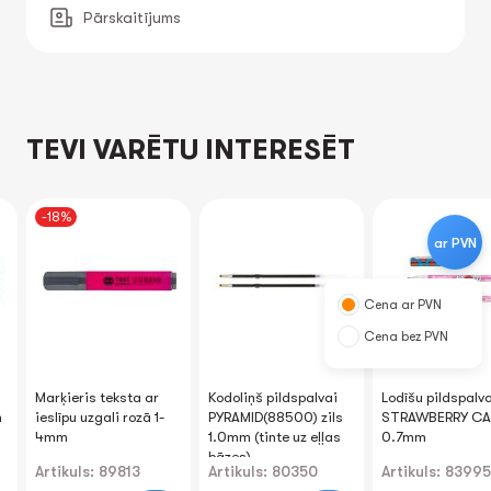
Pārskaitījums
TEVI VARĒTU INTERESĒT
-18%
ar PVN
Cena ar PVN
Cena bez PVN
Marķieris teksta ar
Kodoliņš pildspalvai
Lodīšu pildspalv
m
ieslīpu uzgali rozā 1-
PYRAMID(88500) zils
STRAWBERRY CAT
4mm
1.0mm (tinte uz eļļas
0.7mm
bāzes)
Artikuls: 89813
Artikuls: 80350
Artikuls: 83995