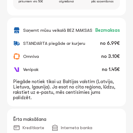
pirkumiem virs 50€
atgriešanai
pēc saņemšanas
Saņemt mūsu veikalā BEZ MAKSAS
Bezmaksas
STANDARTA piegāde ar kurjeru
no
6.99€
Omniva
no
3.10€
Venipak
no
1.45€
Piegāde notiek tikai uz Baltijas valstīm (Latvija,
Lietuva, Igaunija). Ja esat no cita reģiona, lūdzu,
rakstiet uz e-pastu, mēs centīsimies jums
palīdzēt.
Ērta maksāšana
Kredītkarte
Interneta banka