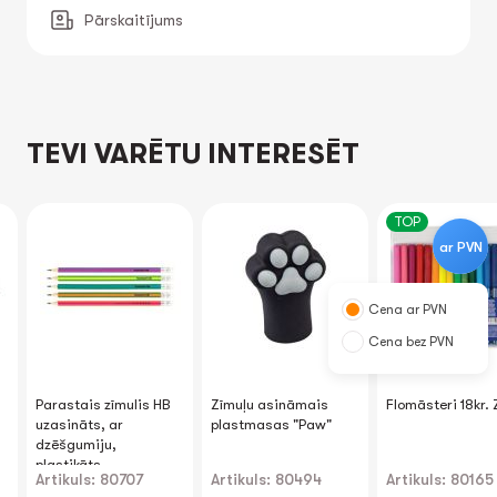
Pārskaitījums
TEVI VARĒTU INTERESĒT
TOP
ar PVN
Cena ar PVN
Cena bez PVN
Parastais zīmulis HB
Zīmuļu asināmais
Flomāsteri 18kr.
uzasināts, ar
plastmasas "Paw"
dzēšgumiju,
plastikāts
Artikuls: 80707
Artikuls: 80494
Artikuls: 80165