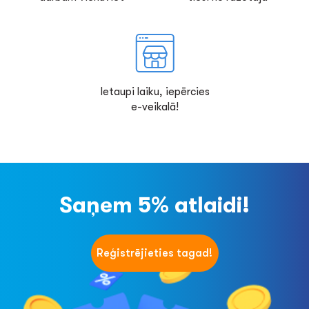
Ietaupi laiku, iepērcies
e-veikalā!
Saņem 5% atlaidi!
Reģistrējieties tagad!