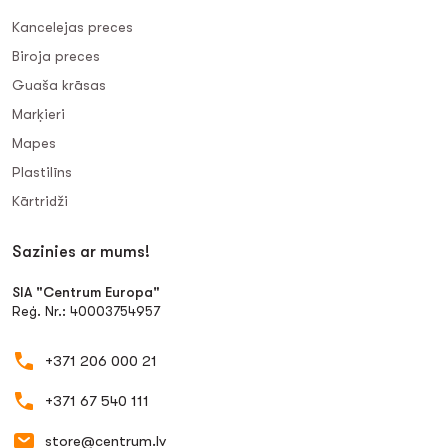
Kancelejas preces
Biroja preces
Guaša krāsas
Marķieri
Mapes
Plastilīns
Kārtridži
Sazinies ar mums!
SIA "Centrum Europa"
Reģ. Nr.: 40003754957
+371 206 000 21
+371 67 540 111
store@centrum.lv