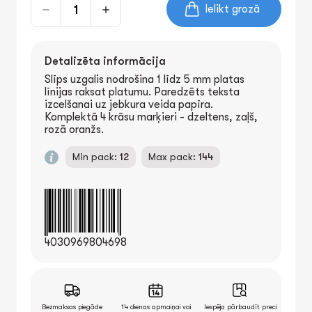
Ielikt grozā
Detalizēta informācija
Slīps uzgalis nodrošina 1 līdz 5 mm platas
līnijas raksat platumu. Paredzēts teksta
izcelšanai uz jebkura veida papīra.
Komplektā 4 krāsu marķieri - dzeltens, zaļš,
rozā oranžs.
Min pack:
12
Max pack:
144
4030969804698
Bezmaksas piegāde
14 dienas apmaiņai vai
Iespēja pārbaudīt preci