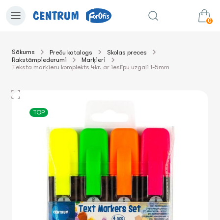
0
Sākums
Preču katalogs
Skolas preces
Rakstāmpiederumi
Marķieri
0.00€
uz grozu
Summa:
Teksta marķieru komplekts 4kr. ar ieslīpu uzgali 1-5mm
TOP