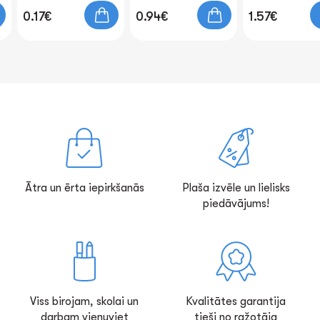
0.17€
0.94€
1.57€
Ātra un ērta iepirkšanās
Plaša izvēle un lielisks
piedāvājums!
Viss birojam, skolai un
Kvalitātes garantija
darbam vienuviet
tieši no ražotāja