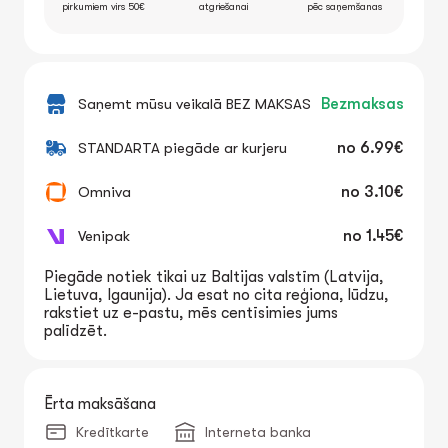
pirkumiem virs 50€
atgriešanai
pēc saņemšanas
Saņemt mūsu veikalā BEZ MAKSAS
Bezmaksas
STANDARTA piegāde ar kurjeru
no
6.99€
Omniva
no
3.10€
Venipak
no
1.45€
Piegāde notiek tikai uz Baltijas valstīm (Latvija,
Lietuva, Igaunija). Ja esat no cita reģiona, lūdzu,
rakstiet uz e-pastu, mēs centīsimies jums
palīdzēt.
Ērta maksāšana
Kredītkarte
Interneta banka