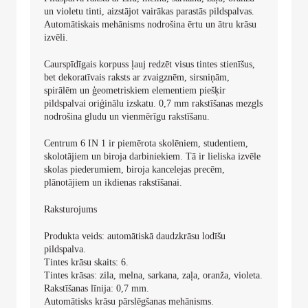
un violetu tinti
, aizstājot vairākas parastās pildspalvas.
Automātiskais mehānisms nodrošina ērtu un ātru krāsu
izvēli.
Caurspīdīgais korpuss
ļauj redzēt visus tintes stienīšus,
bet dekoratīvais raksts ar zvaigznēm, sirsniņām,
spirālēm un ģeometriskiem elementiem piešķir
pildspalvai oriģinālu izskatu.
0,7 mm
rakstīšanas mezgls
nodrošina gludu un vienmērīgu rakstīšanu.
Centrum 6 IN 1
ir piemērota skolēniem, studentiem,
skolotājiem un biroja darbiniekiem. Tā ir lieliska izvēle
skolas piederumiem, biroja kancelejas precēm,
plānotājiem un ikdienas rakstīšanai.
Raksturojums
Produkta veids: automātiskā daudzkrāsu lodīšu
pildspalva.
Tintes krāsu skaits:
6
.
Tintes krāsas: zila, melna, sarkana, zaļa, oranža, violeta.
Rakstīšanas līnija:
0,7 mm
.
Automātisks krāsu pārslēgšanas mehānisms.