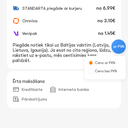
STANDARTA piegāde ar kurjeru
no
6.99€
Omniva
no
3.10€
Venipak
no
1.45€
Piegāde notiek tikai uz Baltijas valstīm (Latvija,
ar PVN
Lietuva, Igaunija). Ja esat no cita reģiona, lūdzu,
rakstiet uz e-pastu, mēs centīsimies jums
palīdzēt.
Cena ar PVN
Cena bez PVN
Ērta maksāšana
Kredītkarte
Interneta banka
Pārskaitījums