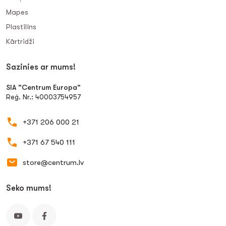
Mapes
Plastilīns
Kārtridži
Sazinies ar mums!
SIA "Centrum Europa"
Reģ. Nr.: 40003754957
+371 206 000 21
+371 67 540 111
store@centrum.lv
Seko mums!