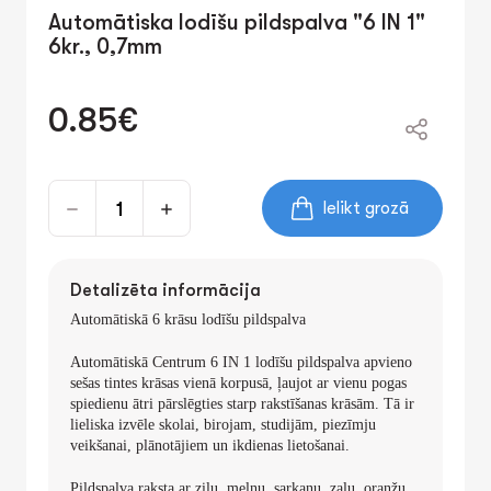
Automātiska lodīšu pildspalva "6 IN 1"
6kr., 0,7mm
0.85€
Ielikt grozā
Detalizēta informācija
Automātiskā 6 krāsu lodīšu pildspalva
Automātiskā
Centrum 6 IN 1
lodīšu pildspalva apvieno
sešas tintes krāsas
vienā korpusā, ļaujot ar vienu pogas
spiedienu ātri pārslēgties starp rakstīšanas krāsām. Tā ir
lieliska izvēle skolai, birojam, studijām, piezīmju
veikšanai, plānotājiem un ikdienas lietošanai.
Pildspalva raksta ar
zilu, melnu, sarkanu, zaļu, oranžu