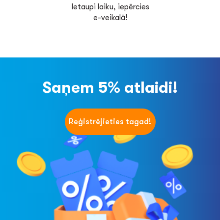
Ietaupi laiku, iepērcies
e-veikalā!
Saņem 5% atlaidi!
Reģistrējieties tagad!