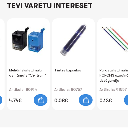
TEVI VARĒTU INTERESĒT
Mehāniskais zīmuļu
Tintes kapsulas
Parastais zīmuli
asināmais "Centrum"
FOROFIS uzasinā
dzešgumiju
Artikuls: 80194
Artikuls: 80757
Artikuls: 91557
4.74€
0.08€
0.13€