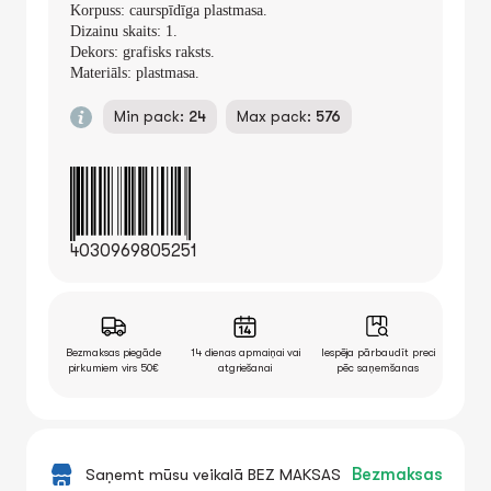
Korpuss: caurspīdīga plastmasa.
Dizainu skaits:
1
.
Dekors: grafisks raksts.
Materiāls: plastmasa.
Min pack:
24
Max pack:
576
4030969805251
Bezmaksas piegāde
14 dienas apmaiņai vai
Iespēja pārbaudīt preci
pirkumiem virs 50€
atgriešanai
pēc saņemšanas
Saņemt mūsu veikalā BEZ MAKSAS
Bezmaksas