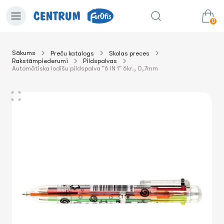
0
Sākums
Preču katalogs
Skolas preces
Rakstāmpiederumi
Pildspalvas
0.00€
uz grozu
Summa:
Automātiska lodīšu pildspalva "6 IN 1" 6kr., 0,7mm