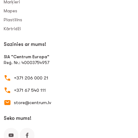
Marķieri
Mapes
Plastilīns
Kārtridži
Sazinies ar mums!
SIA "Centrum Europa"
Reģ. Nr.: 40003754957
+371 206 000 21
+371 67 540 111
store@centrum.lv
Seko mums!