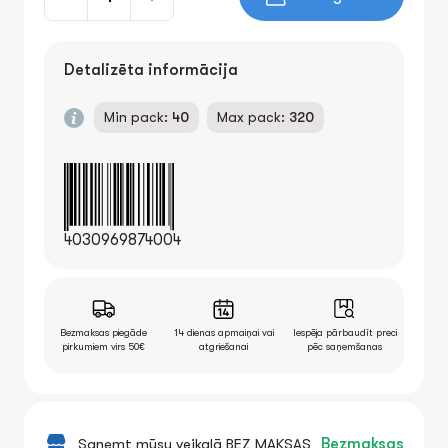
Detalizēta informācija
Min pack:
40
Max pack:
320
4030969874004
Bezmaksas piegāde
14 dienas apmaiņai vai
Iespēja pārbaudīt preci
pirkumiem virs 50€
atgriešanai
pēc saņemšanas
Saņemt mūsu veikalā BEZ MAKSAS
Bezmaksas