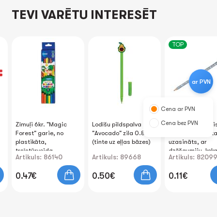
TEVI VARĒTU INTERESĒT
TOP
ar PVN
Cena ar PVN
Cena bez PVN
Zīmuļi 6kr. "Magic
Lodīšu pildspalva
Parastais zīmuli
Forest" garie, no
"Avocado" zila 0.8mm
"Reizināšanas ta
plastikāta,
(tinte uz eļļas bāzes)
uzasināts, ar
trsīstūrveida
dzēšgumiju, kok
Artikuls: 86140
Artikuls: 89668
Artikuls: 8209
0.47€
0.50€
0.11€