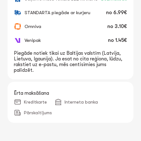
STANDARTA piegāde ar kurjeru
no
6.99€
Omniva
no
3.10€
Venipak
no
1.45€
Piegāde notiek tikai uz Baltijas valstīm (Latvija,
Lietuva, Igaunija). Ja esat no cita reģiona, lūdzu,
rakstiet uz e-pastu, mēs centīsimies jums
palīdzēt.
Ērta maksāšana
Kredītkarte
Interneta banka
Pārskaitījums