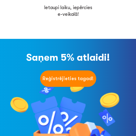
Ietaupi laiku, iepērcies
e-veikalā!
Saņem 5% atlaidi!
Reģistrējieties tagad!