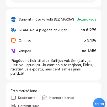
Saņemt mūsu veikalā BEZ MAKSAS
Bezmaksas
STANDARTA piegāde ar kurjeru
no
6.99€
Omniva
no
3.10€
Venipak
no
1.45€
Piegāde notiek tikai uz Baltijas valstīm (Latvija,
Lietuva, Igaunija). Ja esat no cita reģiona, lūdzu,
rakstiet uz e-pastu, mēs centīsimies jums
palīdzēt.
Ērta maksāšana
Kredītkarte
Interneta banka
ar PVN
Pārskaitījums