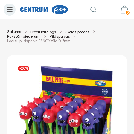
0
Sākums
Preču katalogs
Skolas preces
Rakstāmpiederumi
Pildspalvas
0.00€
uz grozu
Summa:
Lodīšu pildspalva FANCY zila 0.7mm
-20%