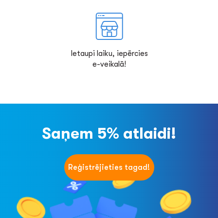
Ietaupi laiku, iepērcies
e-veikalā!
Saņem 5% atlaidi!
Reģistrējieties tagad!