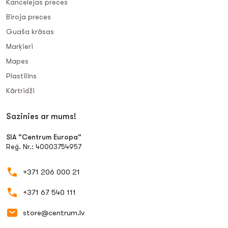
Kancelejas preces
Biroja preces
Guaša krāsas
Marķieri
Mapes
Plastilīns
Kārtridži
Sazinies ar mums!
SIA "Centrum Europa"
Reģ. Nr.: 40003754957
+371 206 000 21
+371 67 540 111
store@centrum.lv