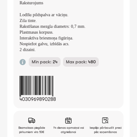
Raksturojums
Lodīšu pildspalva ar vāciņu.
Zila tinte.
Rakstīšanas mezgla diametrs: 0,7 mm.
Plastmasas korpuss.
Interaktīva briesmoņa figūriņa.
Nospiežot galvu, izbīdās acs.
2 dizaini.
Min pack:
24
Max pack:
480
4030969890288
Bezmaksas piegāde
14 dienas apmaiņai vai
Iespēja pārbaudīt preci
pirkumiem virs 50€
atgriešanai
pēc saņemšanas