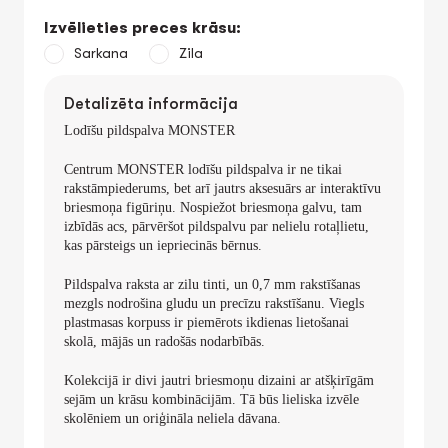
Izvēlieties preces krāsu:
Sarkana
Zila
Detalizēta informācija
Lodīšu pildspalva
MONSTER
Centrum MONSTER
lodīšu pildspalva ir ne tikai
rakstāmpiederums, bet arī jautrs aksesuārs ar interaktīvu
briesmoņa figūriņu.
Nospiežot briesmoņa galvu
, tam
izbīdās acs
, pārvēršot pildspalvu par nelielu rotaļlietu,
kas pārsteigs un iepriecinās bērnus.
Pildspalva raksta ar
zilu tinti
, un
0,7 mm
rakstīšanas
mezgls nodrošina gludu un precīzu rakstīšanu. Viegls
plastmasas korpuss ir piemērots ikdienas lietošanai
skolā, mājās un radošās nodarbībās.
Kolekcijā ir
divi jautri briesmoņu dizaini
ar atšķirīgām
sejām un krāsu kombinācijām. Tā būs lieliska izvēle
skolēniem un oriģināla neliela dāvana.