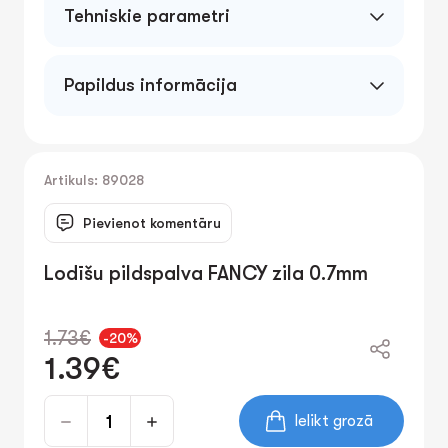
Tehniskie parametri
Papildus informācija
Artikuls: 89028
Pievienot komentāru
Lodīšu pildspalva FANCY zila 0.7mm
1.73€
-20%
1.39€
Ielikt grozā