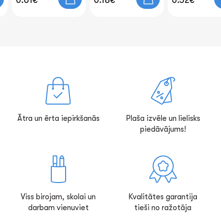
0.61€
0.18€
0.52€
Ātra un ērta iepirkšanās
Plaša izvēle un lielisks
piedāvājums!
Viss birojam, skolai un
Kvalitātes garantija
darbam vienuviet
tieši no ražotāja