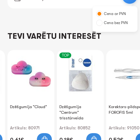
Cena ar PVN
Cena bez PVN
TEVI VARĒTU INTERESĒT
TOP
Dzēšgumija "Cloud"
Dzēšgumija
Korektors-pildsp
"Centrum"
FOROFIS 5ml
trīsstūrveida
Artikuls: 80971
Artikuls: 80852
Artikuls: 91050