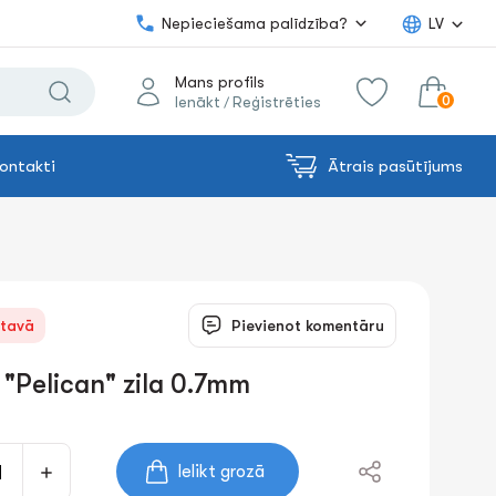
Nepieciešama palīdzība?
LV
Mans profils
0
Ienākt
Reģistrēties
/
ontakti
Ātrais pasūtījums
0.00€
uz grozu
Summa:
ktavā
Pievienot komentāru
 "Pelican" zila 0.7mm
Ielikt grozā