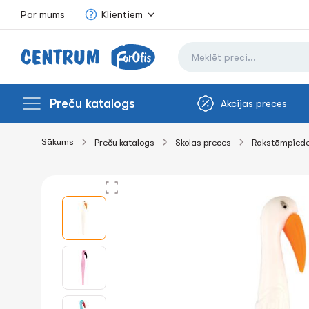
Par mums
Klientiem
Preču katalogs
Akcijas preces
Sākums
Preču katalogs
Skolas preces
Rakstāmpied