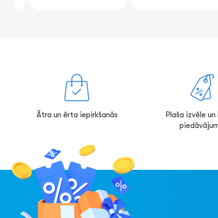
Ātra un ērta iepirkšanās
Plaša izvēle un l
piedāvājum