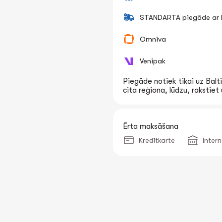
STANDARTA piegāde ar k
Omniva
Venipak
Piegāde notiek tikai uz Balti
cita reģiona, lūdzu, rakstie
Ērta maksāšana
Kredītkarte
Inter