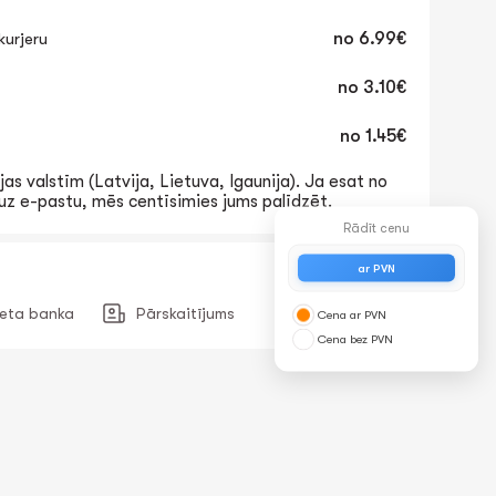
urjeru
no
6.99€
no
3.10€
no
1.45€
jas valstīm (Latvija, Lietuva, Igaunija). Ja esat no
t uz e-pastu, mēs centīsimies jums palīdzēt.
Rādīt cenu
ar PVN
neta banka
Pārskaitījums
Cena ar PVN
Cena bez PVN