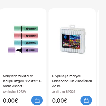
Marķieris teksta ar
Divpusējie marķeri
Me
ieslīpu uzgali "Pastel" 1-
Skicēšanai un Zīmēšanai
as
5mm assorti
36 kr.
Artikuls: 89724
Artikuls: 89706
Art
0.00€
0.00€
0