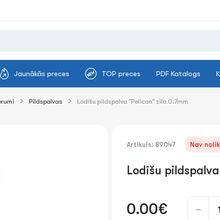
Jaunākās preces
TOP preces
PDF Katalogs
K
erumi
Pildspalvas
Lodīšu pildspalva "Pelican" zila 0.7mm
Artikuls: 89047
Nav noli
Lodīšu pildspalva
0.00€