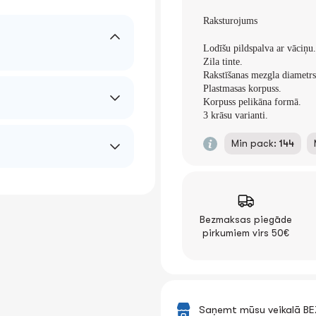
Raksturojums
Lodīšu pildspalva ar vāciņu.
Zila tinte.
Rakstīšanas mezgla diametr
Plastmasas korpuss.
Korpuss pelikāna formā.
3 krāsu varianti.
Min pack:
144
Bezmaksas piegāde
pirkumiem virs 50€
Saņemt mūsu veikalā B