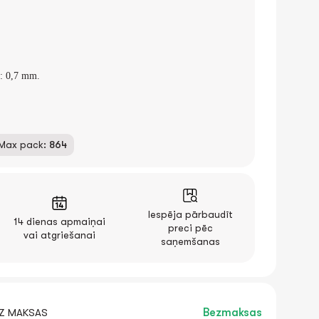
s: 0,7 mm.
Max pack:
864
Iespēja pārbaudīt
14 dienas apmaiņai
preci pēc
vai atgriešanai
saņemšanas
EZ MAKSAS
Bezmaksas