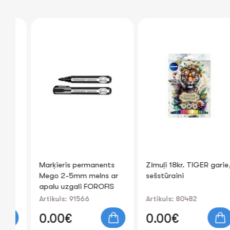
y
Marķieris permanents
Zīmuļi 18kr. TIGER garie
Mego 2-5mm melns ar
sešstūraini
apaІu uzgali FOROFIS
Artikuls: 91566
Artikuls: 80482
0.00€
0.00€