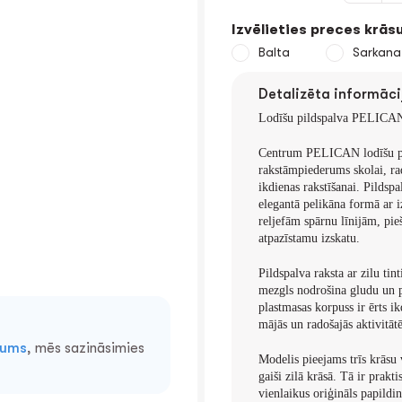
Izvēlieties preces krāsu
Balta
Sarkana
Detalizēta informāci
Lodīšu pildspalva
PELICA
Centrum PELICAN
lodīšu p
rakstāmpiederums skolai, r
ikdienas rakstīšanai. Pildsp
elegantā pelikāna formā ar 
reljefām spārnu līnijām, pieš
atpazīstamu izskatu.
Pildspalva raksta ar
zilu tint
mezgls nodrošina gludu un p
plastmasas korpuss ir ērts ik
mājās un radošajās aktivitātē
mums
, mēs sazināsimies
Modelis pieejams
trīs krāsu
gaiši zilā krāsā. Tā ir prakt
vienlaikus oriģināls papild