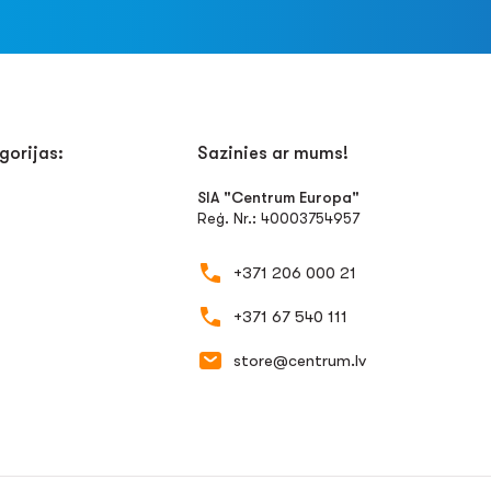
gorijas:
Sazinies ar mums!
SIA "Centrum Europa"
Reģ. Nr.: 40003754957
+371 206 000 21
+371 67 540 111
store@centrum.lv