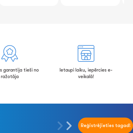
s garantija tieši no
Ietaupi laiku, iepērcies e-
ražotāja
veikalā!
Reģistrējieties tagad!