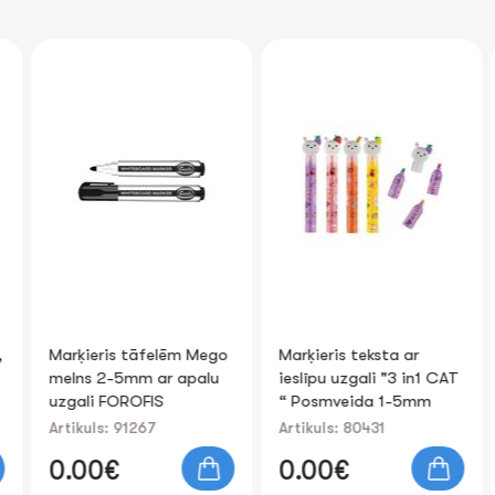
,
Marķieris tāfelēm Mego
Marķieris teksta ar
melns 2-5mm ar apaІu
ieslīpu uzgali "3 in1 CAT
uzgali FOROFIS
“ Posmveida 1-5mm
(assorted colours)
Artikuls: 91267
Artikuls: 80431
0.00€
0.00€