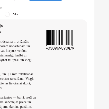
:
Zila
ja
N
ildspalva ir oriģināls
adošām nodarbībām un
4030969890479
alvas korpuss veidots
izteiksmīgu knābi un
ķirot tai īpašu un viegli
i
, un
0,7 mm
rakstīšanas
recīzu rakstīšanu. Viegls
dienas lietošanai skolā,
s.
 variantos
— baltā, rozā un
iska kancelejas prece un
inājums skolēna penālim.