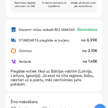
Bezmaksas piegāde
14 dienas apmaiņai vai
Iespēja pārbaudīt preci
pirkumiem virs 50€
atgriešanai
pēc saņemšanas
Saņemt mūsu veikalā BEZ MAKSAS
Bezmaksas
STANDARTA piegāde ar kurjeru
no
6.99€
Omniva
no
3.10€
Venipak
no
1.45€
Piegāde notiek tikai uz Baltijas valstīm (Latvija,
Lietuva, Igaunija). Ja esat no cita reģiona, lūdzu,
rakstiet uz e-pastu, mēs centīsimies jums
palīdzēt.
Ērta maksāšana