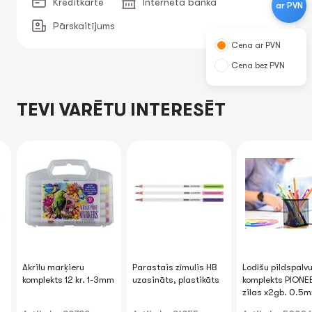
Kredītkarte
Interneta banka
ar PVN
Pārskaitījums
Cena ar PVN
Cena bez PVN
TEVI VARĒTU INTERESĒT
Akrilu marķieru
Parastais zīmulis HB
Lodīšu pildspalv
s
komplekts 12 kr. 1-3mm
uzasināts, plastikāts
komplekts PIONE
zilas x2gb. 0.5