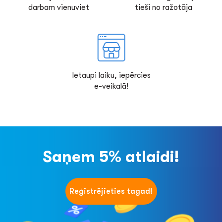
darbam vienuviet
tieši no ražotāja
Ietaupi laiku, iepērcies
e-veikalā!
Saņem 5% atlaidi!
Reģistrējieties tagad!