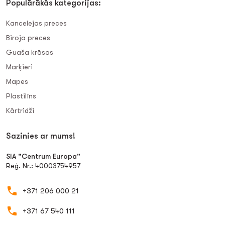
Populārākās kategorijas:
Kancelejas preces
Biroja preces
Guaša krāsas
Marķieri
Mapes
Plastilīns
Kārtridži
Sazinies ar mums!
SIA "Centrum Europa"
Reģ. Nr.: 40003754957
+371 206 000 21
+371 67 540 111