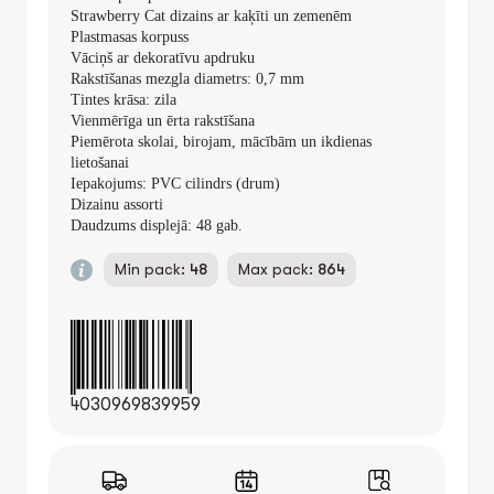
Strawberry Cat dizains ar kaķīti un zemenēm
Plastmasas korpuss
Vāciņš ar dekoratīvu apdruku
Rakstīšanas mezgla diametrs: 0,7 mm
Tintes krāsa: zila
Vienmērīga un ērta rakstīšana
Piemērota skolai, birojam, mācībām un ikdienas
lietošanai
Iepakojums: PVC cilindrs (drum)
Dizainu assorti
Daudzums displejā: 48 gab.
Min pack:
48
Max pack:
864
4030969839959