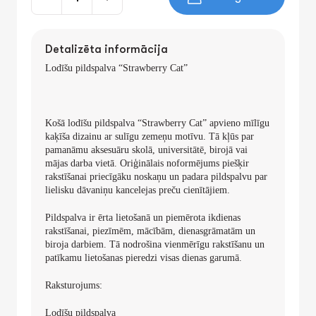
Detalizēta informācija
Lodīšu pildspalva “Strawberry Cat”
Košā lodīšu pildspalva “Strawberry Cat” apvieno mīlīgu
kaķīša dizainu ar sulīgu zemeņu motīvu. Tā kļūs par
pamanāmu aksesuāru skolā, universitātē, birojā vai
mājas darba vietā. Oriģinālais noformējums piešķir
rakstīšanai priecīgāku noskaņu un padara pildspalvu par
lielisku dāvaniņu kancelejas preču cienītājiem.
Pildspalva ir ērta lietošanā un piemērota ikdienas
rakstīšanai, piezīmēm, mācībām, dienasgrāmatām un
biroja darbiem. Tā nodrošina vienmērīgu rakstīšanu un
patīkamu lietošanas pieredzi visas dienas garumā.
Raksturojums:
Lodīšu pildspalva