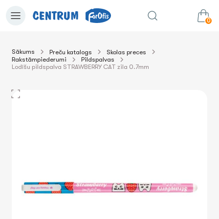
0
Sākums
Preču katalogs
Skolas preces
Rakstāmpiederumi
Pildspalvas
0.00€
uz grozu
Summa:
Lodīšu pildspalva STRAWBERRY CAT zila 0.7mm