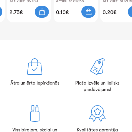
Artikuls: 89783
Artikuls: 81255
Artikuls: 5020
2.75€
0.10€
0.20€
Ātra un ērta iepirkšanās
Plaša izvēle un lielisks
piedāvājums!
Viss birojam, skolai un
Kvalitātes garantija