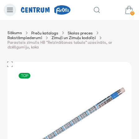
0
Sākums
Preču katalogs
Skolas preces
Rakstāmpiederumi
Zīmuļi un Zīmuļu kodoliņi
0.00€
uz grozu
Summa:
Parastais zīmulis HB "Reizināšanas tabula" uzasināts, ar
dzēšgumiju, koka
TOP