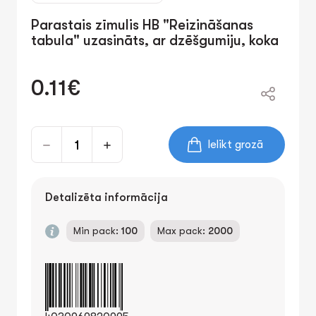
Parastais zīmulis HB "Reizināšanas
tabula" uzasināts, ar dzēšgumiju, koka
0.11€
Ielikt grozā
Detalizēta informācija
Min pack:
100
Max pack:
2000