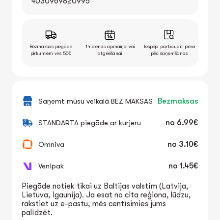
4030969820995
Bezmaksas piegāde
14 dienas apmaiņai vai
Iespēja pārbaudīt preci
pirkumiem virs 50€
atgriešanai
pēc saņemšanas
Saņemt mūsu veikalā BEZ MAKSAS
Bezmaksas
STANDARTA piegāde ar kurjeru
no
6.99€
Omniva
no
3.10€
Venipak
no
1.45€
Piegāde notiek tikai uz Baltijas valstīm (Latvija,
Lietuva, Igaunija). Ja esat no cita reģiona, lūdzu,
rakstiet uz e-pastu, mēs centīsimies jums
palīdzēt.