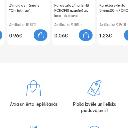
Parastais zīmulis HB
Korektors-lenta
Dzēšgumija
FOROFIS uzasināts,
5mmx20m FOROFIS
"Macaroon"
koka, dzeltens
28x28x13mm
Artikuls: 91554
Artikuls: 91418
Artikuls: 8103
0.06€
1.23€
0.25€
Ātra un ērta iepirkšanās
Plaša izvēle un lielisks
piedāvājums!