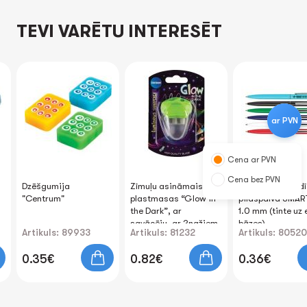
TEVI VARĒTU INTERESĒT
ar PVN
Cena ar PVN
Cena bez PVN
Dzēšgumija
Zīmuļu asināmais
Automātiska lod
"Centrum"
plastmasas “Glow in
pildspalva SMART
the Dark”, ar
1.0 mm (tinte uz 
savācēju, ar 2nažiem
bāzes)
Artikuls: 89933
Artikuls: 81232
Artikuls: 80520
0.35€
0.82€
0.36€