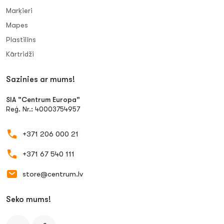
Marķieri
Mapes
Plastilīns
Kārtridži
Sazinies ar mums!
SIA "Centrum Europa"
Reģ. Nr.: 40003754957
+371 206 000 21
+371 67 540 111
store@centrum.lv
Seko mums!