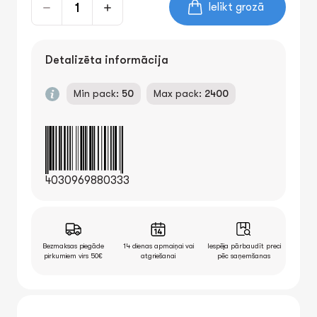
Ielikt grozā
Detalizēta informācija
Min pack:
50
Max pack:
2400
4030969880333
Bezmaksas piegāde
14 dienas apmaiņai vai
Iespēja pārbaudīt preci
pirkumiem virs 50€
atgriešanai
pēc saņemšanas