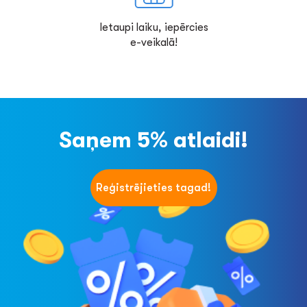
Ietaupi laiku, iepērcies
e-veikalā!
Saņem 5% atlaidi!
Reģistrējieties tagad!