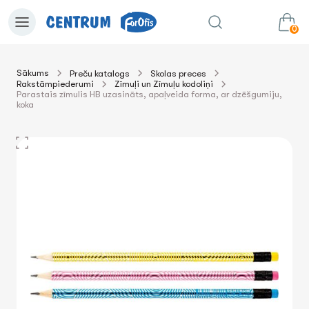
0
Sākums
Preču katalogs
Skolas preces
Rakstāmpiederumi
Zīmuļi un Zīmuļu kodoliņi
0.00€
uz grozu
Summa:
Parastais zīmulis HB uzasināts, apaļveida forma, ar dzēšgumiju,
koka