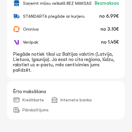
Saņemt mūsu veikalā BEZ MAKSAS
Bezmaksas
STANDARTA piegāde ar kurjeru
no
6.99€
Omniva
no
3.10€
Venipak
no
1.45€
Piegāde notiek tikai uz Baltijas valstīm (Latvija,
Lietuva, Igaunija). Ja esat no cita reģiona, lūdzu,
rakstiet uz e-pastu, mēs centīsimies jums
palīdzēt.
Ērta maksāšana
Kredītkarte
Interneta banka
Pārskaitījums