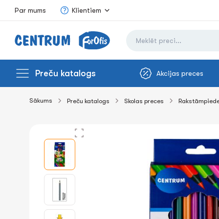
Par mums
Klientiem
Preču katalogs
Akcijas preces
Sākums
Preču katalogs
Skolas preces
Rakstāmpied