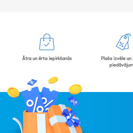
Ātra un ērta iepirkšanās
Plaša izvēle un l
piedāvājum