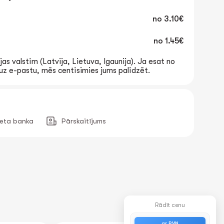
no
3.10€
no
1.45€
jas valstīm (Latvija, Lietuva, Igaunija). Ja esat no
t uz e-pastu, mēs centīsimies jums palīdzēt.
neta banka
Pārskaitījums
Rādīt cenu
ar PVN