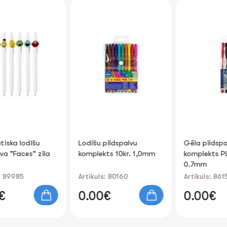
Lodīšu pildspalvu
Gēla pildspalvu
komplekts 10kr. 1,0mm
komplekts PLASMA 3kr.
0.7mm
Artikuls: 80160
Artikuls: 86154
0.00€
0.00€