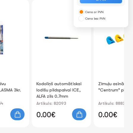
N
Cena ar PVN
Cena bez PVN
Kodoliņš automātiskai
Zīmuļu asināmais
Dz
lodīšu pildspalvai ICE,
"Centrum" plastmasas
"C
ALFA zils 0.7mm
Artikuls: 82093
Artikuls: 88832
Ar
0.00€
0.00€
0