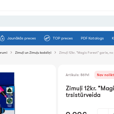
Jaunākās preces
TOP preces
PDF Katalogs
K
erumi
Zīmuļi un Zīmuļu kodoliņi
Zīmuļi 12kr. "Magic Forest" garie, no
Artikuls: 86141
Nav nolik
Zīmuļi 12kr. "Magi
trsīstūrveida