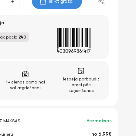
Ielikt grozā
ja
ax pack:
240
4030969861417
Iespēja pārbaudīt
14 dienas apmaiņai
preci pēc
vai atgriešanai
saņemšanas
EZ MAKSAS
Bezmaksas
urjeru
no
6.99€