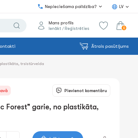
Nepieciešama palīdzība?
LV
Mans profils
0
Ienākt
Reģistrēties
/
ontakti
Ātrais pasūtījums
0.00€
uz grozu
Summa:
 plastikāta, trsīstūrveida
tavā
Pievienot komentāru
c Forest" garie, no plastikāta,