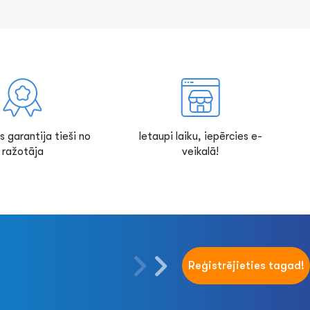
s garantija tieši no
Ietaupi laiku, iepērcies e-
ražotāja
veikalā!
Reģistrējieties tagad!