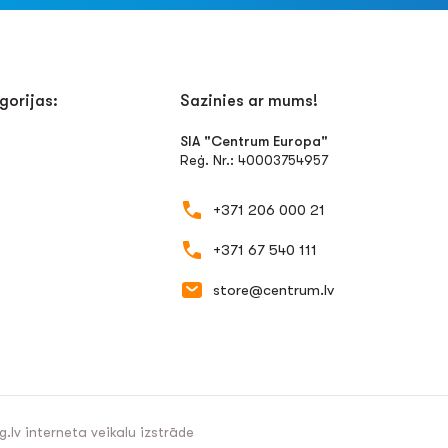
gorijas:
Sazinies ar mums!
SIA "Centrum Europa"
Reģ. Nr.: 40003754957
+371 206 000 21
+371 67 540 111
store@centrum.lv
g.lv
interneta veikalu izstrāde