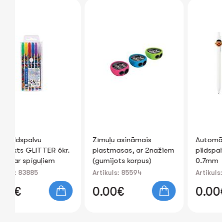
Zīmuļu asināmais
Automātiska lodīšu
 6kr.
plastmasas, ar 2nažiem
pildspalva "Faces" zila
(gumijots korpus)
0.7mm
Artikuls: 85594
Artikuls: 89985
0.00€
0.00€