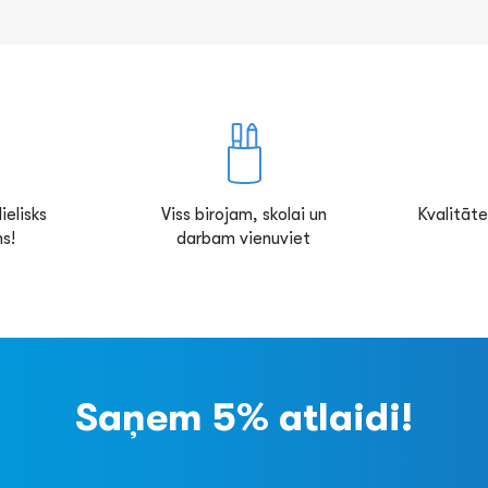
ielisks
Viss birojam, skolai un
Kvalitāte
s!
darbam vienuviet
Saņem 5% atlaidi!