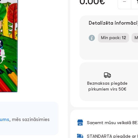
0.00€
Detalizēta informāci
Min pack:
12
M
Bezmaksas piegāde
pirkumiem virs 50€
mums
, mēs sazināsimies
Saņemt mūsu veikalā B
STANDARTA piegāde ar k