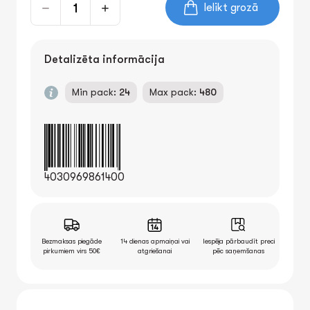
Ielikt grozā
Detalizēta informācija
Min pack:
24
Max pack:
480
4030969861400
Bezmaksas piegāde
14 dienas apmaiņai vai
Iespēja pārbaudīt preci
pirkumiem virs 50€
atgriešanai
pēc saņemšanas