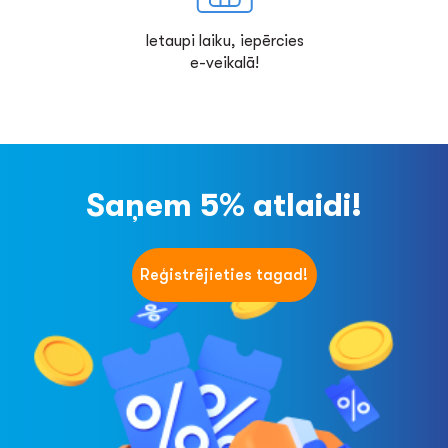
Ietaupi laiku, iepērcies
e-veikalā!
Saņem 5% atlaidi!
Reģistrējieties tagad!