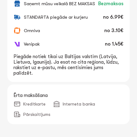
Saņemt mūsu veikalā BEZ MAKSAS
Bezmaksas
STANDARTA piegāde ar kurjeru
no
6.99€
Omniva
no
3.10€
Venipak
no
1.45€
Piegāde notiek tikai uz Baltijas valstīm (Latvija,
Lietuva, Igaunija). Ja esat no cita reģiona, lūdzu,
rakstiet uz e-pastu, mēs centīsimies jums
palīdzēt.
Ērta maksāšana
Kredītkarte
Interneta banka
Pārskaitījums