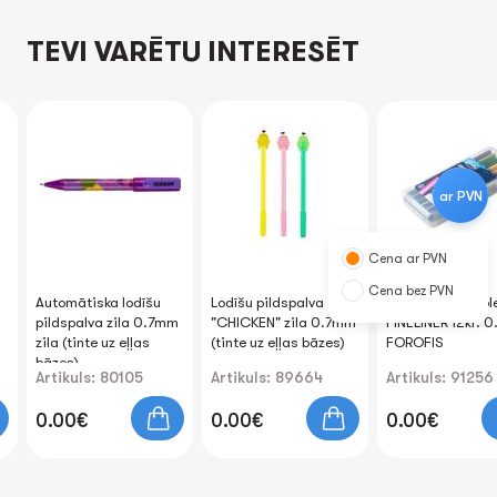
TEVI VARĒTU INTERESĒT
ar PVN
Cena ar PVN
Cena bez PVN
Automātiska lodīšu
Lodīšu pildspalva
Pildspalvu kompl
pildspalva zila 0.7mm
"CHICKEN" zila 0.7mm
FINELINER 12kr. 
zila (tinte uz eļļas
(tinte uz eļļas bāzes)
FOROFIS
bāzes)
Artikuls: 80105
Artikuls: 89664
Artikuls: 91256
0.00€
0.00€
0.00€