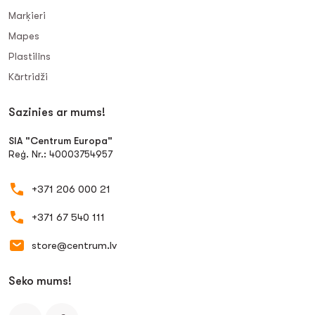
Marķieri
Mapes
Plastilīns
Kārtridži
Sazinies ar mums!
SIA "Centrum Europa"
Reģ. Nr.: 40003754957
+371 206 000 21
+371 67 540 111
store@centrum.lv
Seko mums!