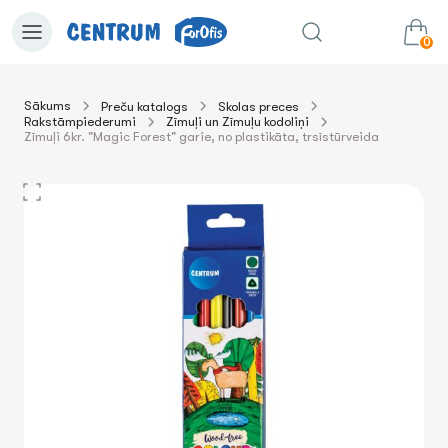
0
Sākums
Preču katalogs
Skolas preces
Rakstāmpiederumi
Zīmuļi un Zīmuļu kodoliņi
0.00€
uz grozu
Summa:
Zīmuļi 6kr. "Magic Forest" garie, no plastikāta, trsīstūrveida