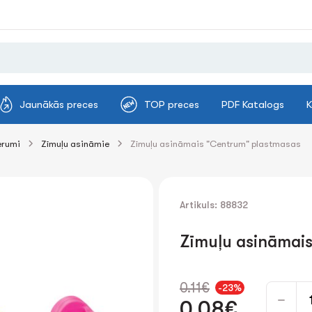
Jaunākās preces
TOP preces
PDF Katalogs
K
erumi
Zīmuļu asināmie
Zīmuļu asināmais "Centrum" plastmasas
Artikuls: 88832
Zīmuļu asināmai
0.11€
-23%
0.08€