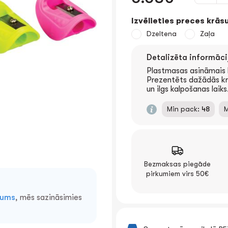
Izvēlieties preces krāsu
Dzeltena
Zaļa
Detalizēta informāci
Plastmasas asināmais 
Prezentēts dažādās kr
un ilgs kalpošanas laiks
Min pack:
48
M
Bezmaksas piegāde
pirkumiem virs 50€
mums
, mēs sazināsimies