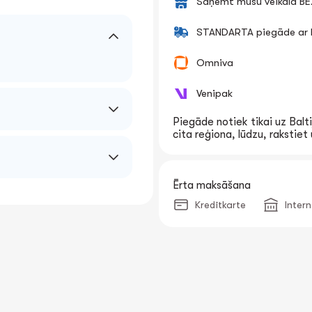
Saņemt mūsu veikalā B
STANDARTA piegāde ar k
Omniva
Venipak
Piegāde notiek tikai uz Balti
cita reģiona, lūdzu, rakstie
Ērta maksāšana
Kredītkarte
Inter