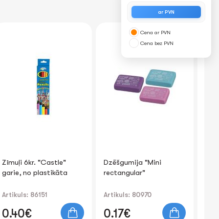
ar PVN
Cena ar PVN
-1
Cena bez PVN
Dzēšgumija "Mini
Akrilu marķieru
Dā
rectangular"
komplekts 12 kr. 2-4mm
Artikuls: 80970
Artikuls: 89789
Art
0.
0.17€
4.34€