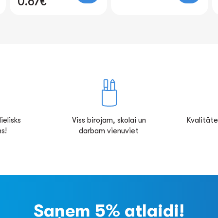
ielisks
Viss birojam, skolai un
Kvalitāte
s!
darbam vienuviet
Saņem 5% atlaidi!