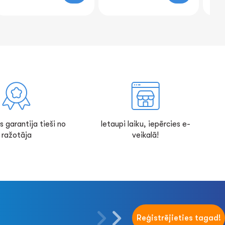
0
s garantija tieši no
Ietaupi laiku, iepērcies e-
ražotāja
veikalā!
Reģistrējieties tagad!