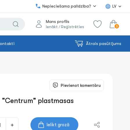
Nepieciešama palīdzība?
LV
Mans profils
0
Ienākt
Reģistrēties
/
ontakti
Ātrais pasūtījums
0.00€
uz grozu
Summa:
Pievienot komentāru
s "Centrum" plastmasas
Ielikt grozā