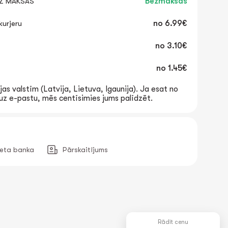
EZ MAKSAS
Bezmaksas
urjeru
no
6.99€
no
3.10€
no
1.45€
jas valstīm (Latvija, Lietuva, Igaunija). Ja esat no
t uz e-pastu, mēs centīsimies jums palīdzēt.
neta banka
Pārskaitījums
Rādīt cenu