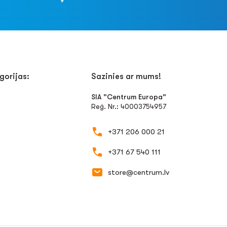
gorijas:
Sazinies ar mums!
SIA "Centrum Europa"
Reģ. Nr.: 40003754957
+371 206 000 21
+371 67 540 111
store@centrum.lv