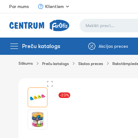
Par mums
Klientiem
Preču katalogs
Akcijas preces
Sākums
Preču katalogs
Skolas preces
Rakstāmpied
-23%