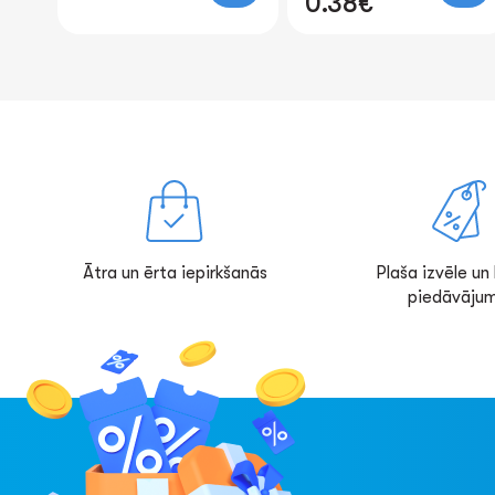
0.38€
0.67€
Ātra un ērta iepirkšanās
Plaša izvēle un l
piedāvājum