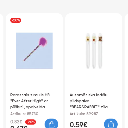
Automātiska lodīšu
Zīmuļi 6kr. "Castle"
pildspalva
garie, no plastikāta
“BEAR&RABBIT” zila
0.7mm
Artikuls: 89987
Artikuls: 86151
0.59€
0.40€