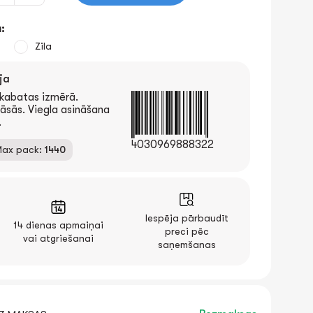
:
Zila
ja
kabatas izmērā.
āsās. Viegla asināšana
.
4030969888322
ax pack:
1440
Iespēja pārbaudīt
14 dienas apmaiņai
preci pēc
vai atgriešanai
saņemšanas