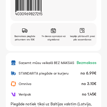
4030969827215
Bezmaksas piegāde
14 dienas apmaiņai vai
Iespēja pārbaudīt preci
pirkumiem virs 50€
atgriešanai
pēc saņemšanas
Saņemt mūsu veikalā BEZ MAKSAS
Bezmaksas
STANDARTA piegāde ar kurjeru
no
6.99€
Omniva
no
3.10€
Venipak
no
1.45€
Piegāde notiek tikai uz Baltijas valstīm (Latvija,