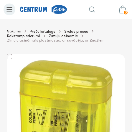
0
Sākums
Preču katalogs
Skolas preces
Rakstāmpiederumi
Zīmuļu asināmie
0.00€
uz grozu
Summa:
Zīmuļu asināmais plastmasas, ar savācēju, ar 2nažiem