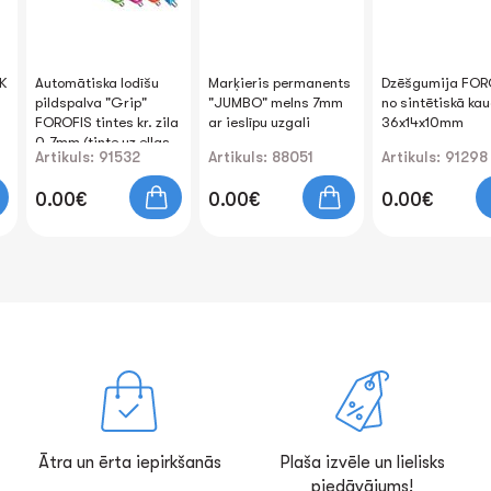
K
Automātiska lodīšu
Marķieris permanents
Dzēšgumija FOR
pildspalva "Grip"
"JUMBO" melns 7mm
no sintētiskā ka
FOROFIS tintes kr. zila
ar ieslīpu uzgali
36x14x10mm
0.7mm (tinte uz eļļas
Artikuls: 91532
Artikuls: 88051
Artikuls: 91298
bāzes)
0.00€
0.00€
0.00€
Ātra un ērta iepirkšanās
Plaša izvēle un lielisks
piedāvājums!