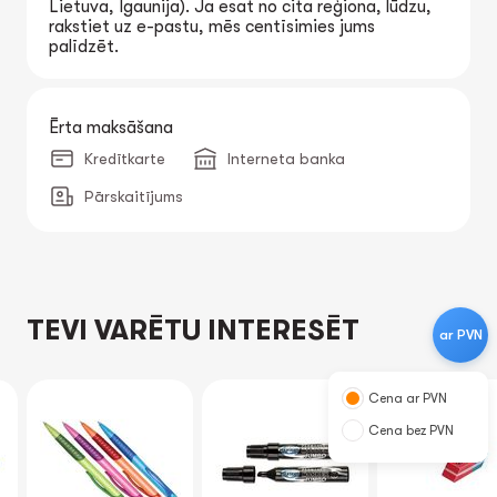
Lietuva, Igaunija). Ja esat no cita reģiona, lūdzu,
rakstiet uz e-pastu, mēs centīsimies jums
palīdzēt.
Ērta maksāšana
Kredītkarte
Interneta banka
Pārskaitījums
TEVI VARĒTU INTERESĒT
ar PVN
Cena ar PVN
Cena bez PVN