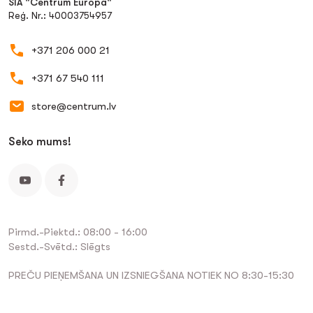
SIA "Centrum Europa"
Reģ. Nr.: 40003754957
+371 206 000 21
+371 67 540 111
store@centrum.lv
Seko mums!
Pirmd.-Piektd.: 08:00 - 16:00
Sestd.-Svētd.: Slēgts
PREČU PIEŅEMŠANA UN IZSNIEGŠANA NOTIEK NO 8:30-15:30