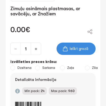
Zīmuļu asināmais plastmasas, ar
savācēju, ar 2nažiem
0.00€
Ielikt grozā
Izvēlieties preces krāsu:
Dzeltena
Sarkana
Zaļa
Zila
Detalizēta informācija
Min pack:
24
Max pack:
960