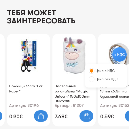
ТЕБЯ МОЖЕТ
ЗАИНТЕРЕСОВАТЬ
с НДС
Цена с НДС
Цена без НДС
Ножницы 16cm "For
Настольный
Двухсторонний 
Paper"
органайзер “Magic
18mm x6.3m на
Unicorn” 150x100mm
бумажной основ
UNICORN
Артикул: 80196
Артикул: 81207
Артикул: 8015
0.90€
7.68€
0.59€