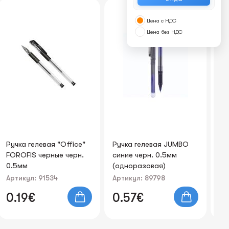
Цена с НДС
Цена без НДС
Ручка гелевая JUMBO
Набор акриловых
Ша
синие черн. 0.5мм
маркеров 24 цветов 1-
PI
(одноразовая)
3mm
0.
Артикул: 89798
Артикул: 89784
Ар
0.57€
5.64€
0