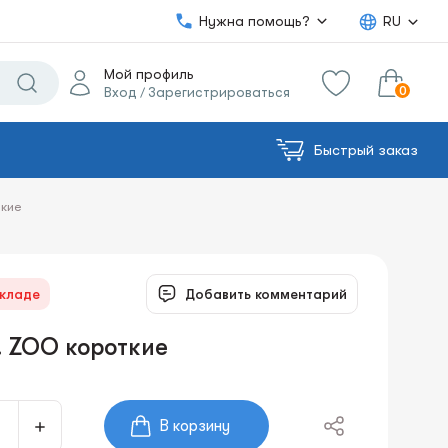
Нужна помощь?
RU
Мой профиль
0
Вход
Зарегистрироваться
/
Быстрый заказ
0.00€
в корзину
Сумма:
ткие
складе
Добавить комментарий
. ZOO короткие
В корзину