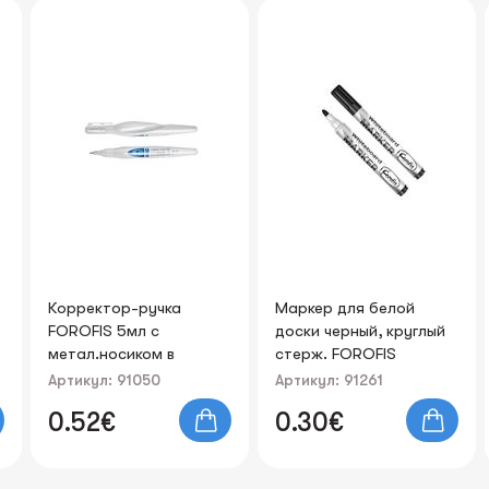
Маркер для белой
Ручка гелевая "Office"
доски черный, круглый
FOROFIS черные черн.
стерж. FOROFIS
0.5мм
Артикул: 91261
Артикул: 91534
0.30€
0.19€