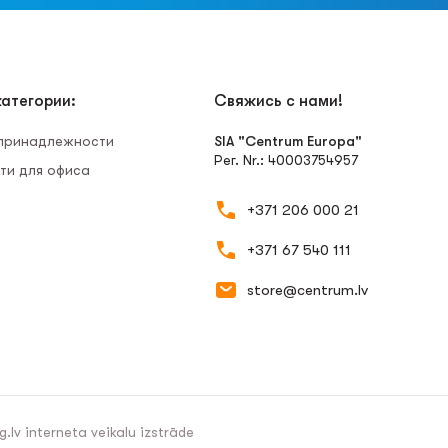
атегории:
Свяжись с нами!
 принадлежности
SIA "Centrum Europa"
Рег. Nr.: 40003754957
ти для офиса
+371 206 000 21
+371 67 540 111
store@centrum.lv
g.lv
interneta veikalu izstrāde