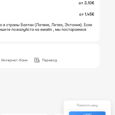
от
3.10€
от
1.45€
 в страны Балтии (Латвия, Литва, Эстония). Если
пишите пожалуйста на емайл , мы постараемся
Интернет-банк
Перевод
Показать цену
с НДС