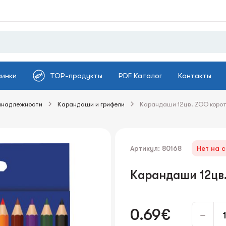
винки
TOP-продукты
PDF Каталог
Контакты
инадлежности
Карандаши и грифели
Карандаши 12цв. ZOO коро
Артикул: 80168
Нет на 
Карандаши 12цв
0.69€