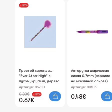
ш
Авторучка шариковая
Корректор-ручка
синяя 0.7mm (чернила
FOROFIS 5мл с
ерево
на масляной основе)
метал.носиком в
дисплее
Артикул: 80105
Артикул: 91050
0.48€
0.52€