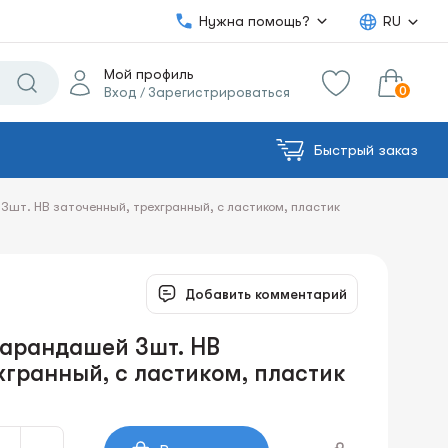
Нужна помощь?
RU
Мой профиль
0
Вход
Зарегистрироваться
/
Быстрый заказ
0.00€
в корзину
Сумма:
3шт. HB заточенный, трехгранный, с ластиком, пластик
Добавить комментарий
карандашей 3шт. HB
хгранный, с ластиком, пластик