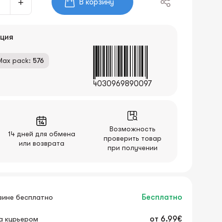
В корзину
ция
Max pack:
576
4030969890097
Возможность
14 дней для обмена
проверить товар
или возврата
при получении
зине бесплатно
Бесплатно
а курьером
от
6.99€