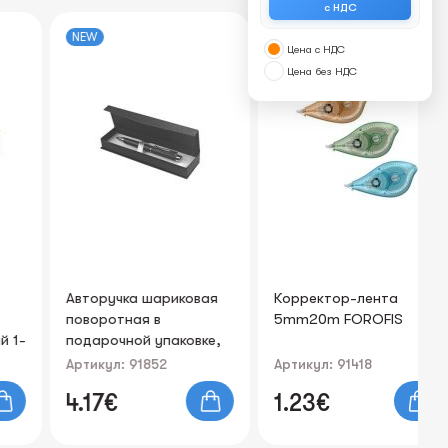
с НДС
NEW
NEW
Цена с НДС
Цена без НДС
Авторучка шариковая
Корректор-лента
Ру
поворотная в
5mm20m FOROFIS
ст
подарочной упаковке,
0.
цвет чернил: синий,
Артикул: 91852
Артикул: 91418
Ар
0.7mm FOROFIS
4.17€
1.23€
0