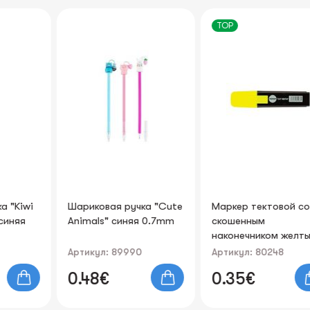
TOP
Шариковая ручка "Cute
Маркер тектовой со
Animals" синяя 0.7mm
скошенным
наконечником желтый 1-
5мм
Артикул: 89990
Артикул: 80248
0.48€
0.35€