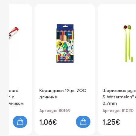
d
Карандаши 12цв. ZOO
Шариковая ручка "Kiwi
длинные
& Watermelon" синяя
иком
0.7mm
Артикул: 80169
Артикул: 81020
1.06€
1.25€