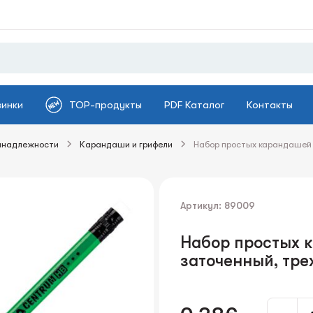
винки
TOP-продукты
PDF Каталог
Контакты
инадлежности
Карандаши и грифели
Набор простых карандашей 
Артикул: 89009
Набор простых 
заточенный, тре