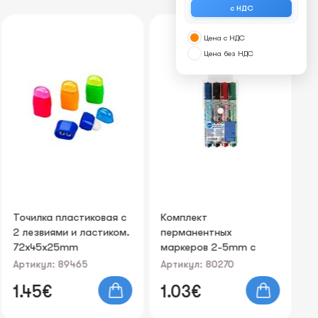
с НДС
-2
Цена с НДС
Цена без НДС
Точилка пластиковая с
Комплект
Ру
2 лезвиями и ластиком.
перманентных
си
72x45x25mm
маркеров 2-5mm с
круглым наконечником
Артикул: 89465
Артикул: 80270
Ар
1.
1.45€
1.03€
1