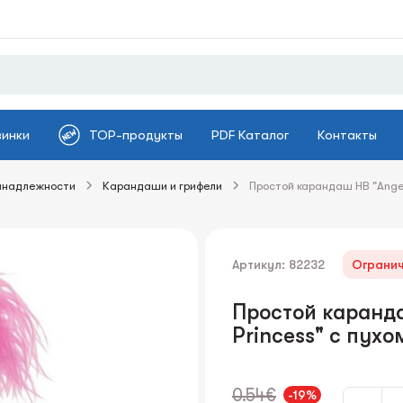
винки
TOP-продукты
PDF Каталог
Контакты
инадлежности
Карандаши и грифели
Простой карандаш HB "Angel,
Артикул: 82232
Огранич
Простой каранда
Princess" с пухо
0.54€
-19%