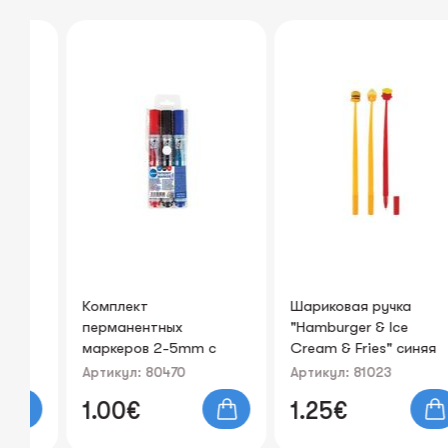
вая
Комплект
Шариковая ручка
перманентных
"Hamburger & Ice
ной
маркеров 2-5mm с
Cream & Fries" синяя
круглым наконечником
0.7mm
Артикул: 80470
Артикул: 81023
1.00€
1.25€