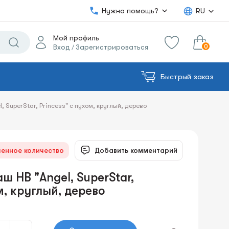
Нужна помощь?
RU
Мой профиль
0
Вход
Зарегистрироваться
/
Быстрый заказ
0.00€
в корзину
Сумма:
 SuperStar, Princess" с пухом, круглый, дерево
енное количество
Добавить комментарий
ш HB "Angel, SuperStar,
м, круглый, дерево