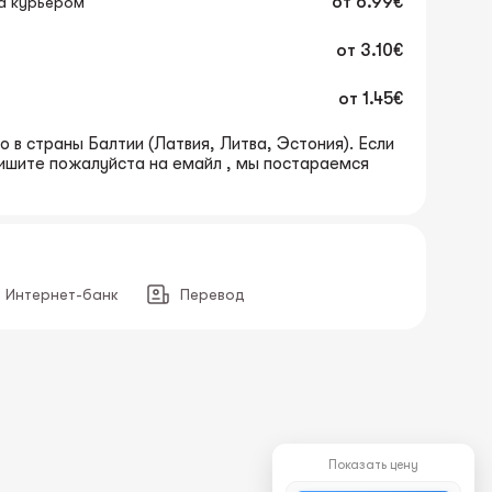
а курьером
от
6.99€
от
3.10€
от
1.45€
 в страны Балтии (Латвия, Литва, Эстония). Если
пишите пожалуйста на емайл , мы постараемся
Интернет-банк
Перевод
Показать цену