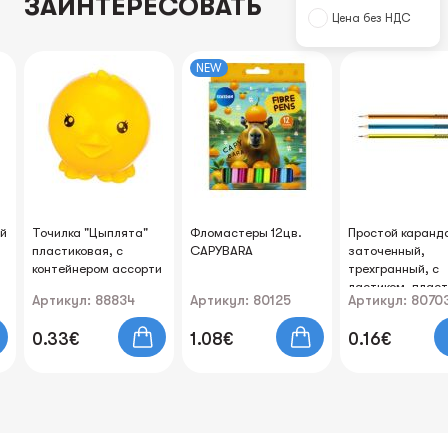
ЗАИНТЕРЕСОВАТЬ
Цена без НДС
NEW
й
Точилка "Цыплята"
Фломастеры 12цв.
Простой каранд
пластиковая, с
CAPYBARA
заточенный,
контейнером ассорти
трехгранный, с
ластиком, пласт
Артикул: 88834
Артикул: 80125
Артикул: 8070
0.33€
1.08€
0.16€