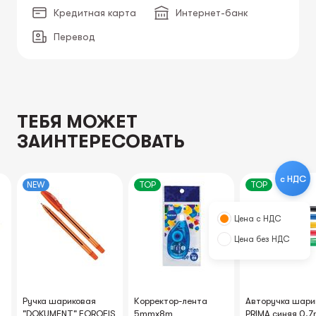
Кредитная карта
Интернет-банк
Перевод
ТЕБЯ МОЖЕТ
ЗАИНТЕРЕСОВАТЬ
с НДС
NEW
TOP
TOP
Цена с НДС
Цена без НДС
Ручка шариковая
Корректор-лента
Авторучка шари
"DOKUMENT" FOROFIS
5mmx8m
PRIMA синяя 0.