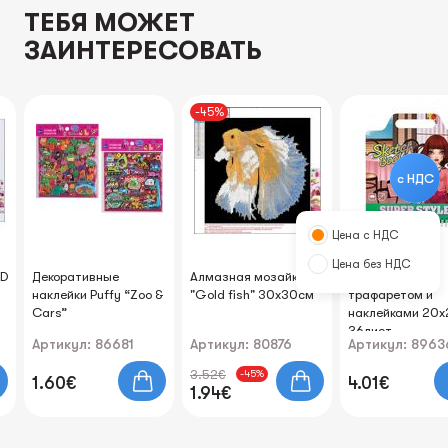
ТЕБЯ МОЖЕТ
ЗАИНТЕРЕСОВАТЬ
-45%
с НДС
Цена с НДС
Цена без НДС
5D
Декоративные
Алмазная мозайка 5D
Блокнот с
наклейки Puffy “Zoo &
"Gold fish" 30х30см
трафаретом и
Cars”
наклейками 20
36лист.
Артикул: 86681
Артикул: 80876
Артикул: 8963
3.52€
-45%
1.60€
4.01€
1.94€