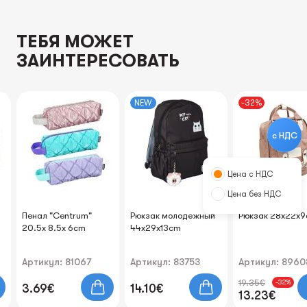
ТЕБЯ МОЖЕТ
ЗАИНТЕРЕСОВАТЬ
NEW
-32%
с НДС
Цена с НДС
Цена без НДС
Пенал "Centrum"
Рюкзак молодежный
Рюкзак 28x22x
20.5x 8.5x 6cm
44x29x13cm
Артикул: 81067
Артикул: 83753
Артикул: 8960
19.35€
-32%
3.69€
14.10€
13.23€