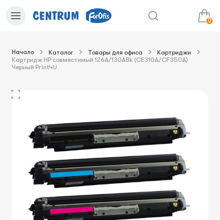
0
Начало
Каталог
Товары для офиса
Картриджи
Картридж HP совместимый 126A/130ABk (CE310A/CF350A)
0.00€
в корзину
Сумма:
Черный Print4U