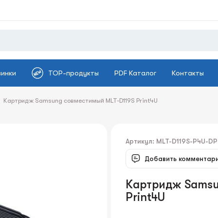
винки
TOP-продукты
PDF Каталог
Контакты
Картридж Samsung совместимый MLT-D119S Print4U
Артикул: MLT-D119S-P4U-DP
Добавить комментар
Картридж Samsu
Print4U