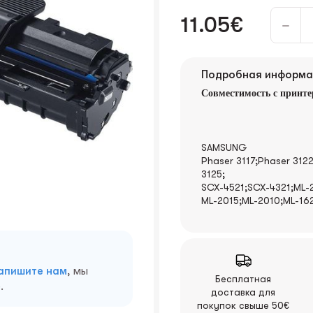
11.05€
Подробная информа
Совместимость с принте
SAMSUNG
Phaser 3117;Phaser 312
3125;
SCX-4521;SCX-4321;ML-2
ML-2015;ML-2010;ML-16
апишите нам
, мы
Бесплатная
.
доставка для
покупок свыше 50€