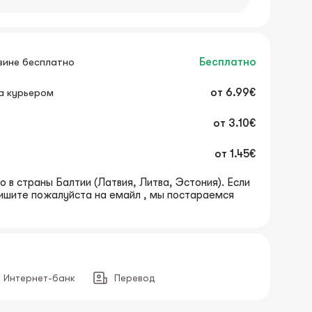
зине бесплатно
Бесплатно
а курьером
от
6.99€
от
3.10€
от
1.45€
 в страны Балтии (Латвия, Литва, Эстония). Если
пишите пожалуйста на емайл , мы постараемся
Интернет-банк
Перевод