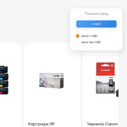
Показать цену
с НДС
Цена с НДС
Цена без НДС
Картридж HP
Чернила Canon Original
Ка