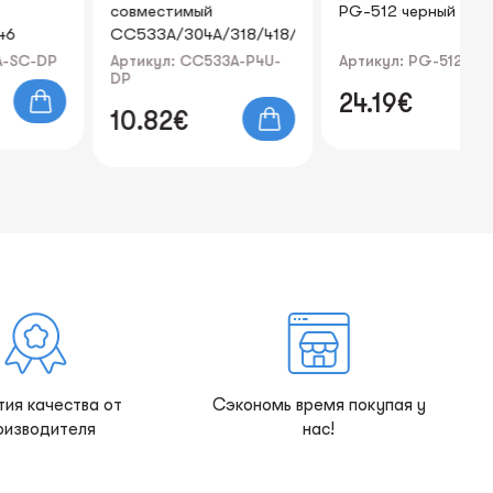
совместимый
PG-512 черный
со
CC533A/304A/318/418/718M
Pr
Print4U
Артикул: CC533A-P4U-
Артикул: PG-512-DP
Ар
DP
DP
24.19€
10.82€
7
тия качества от
Сэкономь время покупая у
оизводителя
нас!