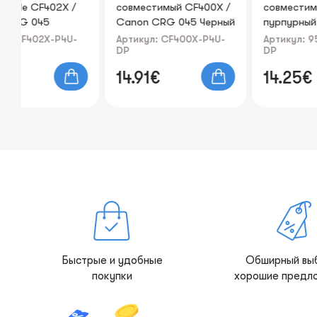
X /
совместимый CF400X /
совместимый 953XL
Canon CRG 045 Черный
пурпурный Static-
Print4U
Control
4U-
Артикул: CF400X-P4U-
Артикул: 953XL-M-SC-
DP
DP
14.91€
14.25€
Быстрые и удобные
Обширный вы
покупки
хорошие предл