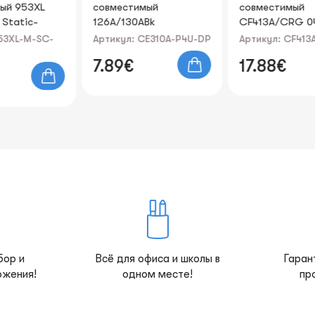
совместимый
совместимый
126A/130ABk
CF413A/CRG 046
(CE310A/CF350A)
пурпурный Static-
Артикул: CE310A-P4U-DP
Артикул: CF413A-SC-DP
Черный Print4U
Control
7.89€
17.88€
бор и
Всё для офиса и школы в
Гаран
ожения!
одном месте!
пр