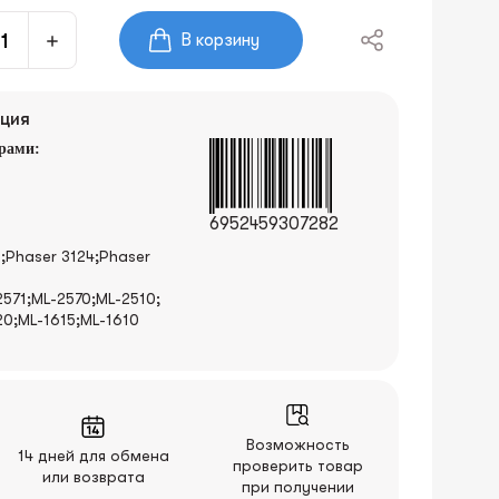
В корзину
ция
рами:
6952459307282
2;Phaser 3124;Phaser
571;ML-2570;ML-2510;
20;ML-1615;ML-1610
Возможность
14 дней для обмена
проверить товар
или возврата
при получении