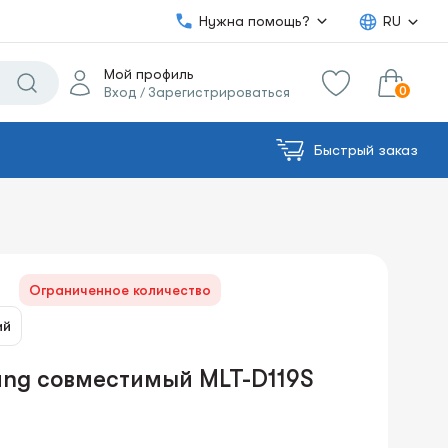
Нужна помощь?
RU
Мой профиль
0
Вход
Зарегистрироваться
/
Быстрый заказ
0.00€
в корзину
Сумма:
Ограниченное количество
ий
ng совместимый MLT-D119S