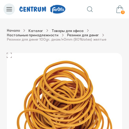
0
Начало
Каталог
Товары для офиса
Настольные принадлежности
Резинки для денег
0.00€
в корзину
Сумма:
Резинки для денег 100gr. диам.40mm (80%latex) желтые