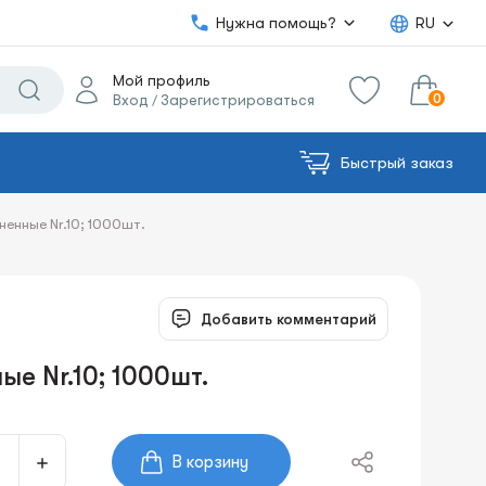
Нужна помощь?
RU
Мой профиль
0
Вход
Зарегистрироваться
/
Быстрый заказ
0.00€
в корзину
Сумма:
ненные Nr.10; 1000шт.
Добавить комментарий
е Nr.10; 1000шт.
В корзину