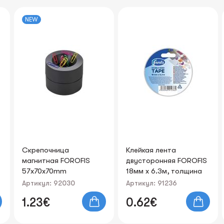
Клейкая лента
Зажимы для бумаг
двусторонняя FOROFIS
FOROFIS 25mm 12шт.
18мм х 6.3м, толщина
черные
80мк на бумажной
Артикул: 91236
Артикул: 91367
основе
0.62€
0.65€