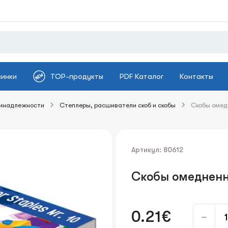
винки
TOP-продукты
PDF Каталог
Контакты
ринадлежности
Степлеры, расшиватели скоб и скобы
Скобы омед
Артикул: 80612
Скобы омедненны
0.21€