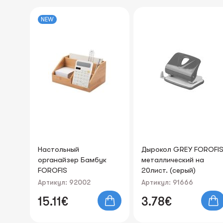
NEW
Дырокол GREY FOROFIS
Скрепочница
к
металлический на
магнитная FOROFIS
20лист. (серый)
57x70x70mm
Артикул: 91666
Артикул: 92030
3.78€
1.23€