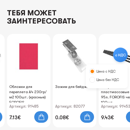
ТЕБЯ МОЖЕТ
ЗАИНТЕРЕСОВАТЬ
с НДС
Цена с НДС
Цена без НДС
Обложки для
Зажим для бейджа
Спирали
переплета A4 230гр/
пластмассовые
м2 100шт. (красные)
95л. FOROFIS ч
FOROFIS
100шт.
Артикул: 91485
Артикул: 82077
Артикул: 9145
7.13€
0.08€
9.43€