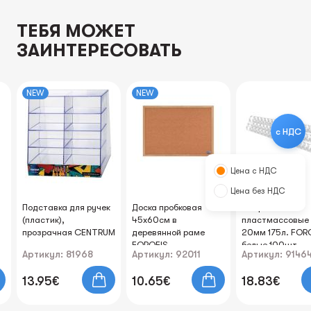
ТЕБЯ МОЖЕТ
ЗАИНТЕРЕСОВАТЬ
NEW
NEW
с НДС
Цена с НДС
Цена без НДС
Подставка для ручек
Доска пробковая
Спирали
(пластик),
45x60см в
пластмассовые
прозрачная CENTRUM
деревянной раме
20мм 175л. FOR
FOROFIS
белые 100шт.
Артикул: 81968
Артикул: 92011
Артикул: 9146
13.95€
10.65€
18.83€