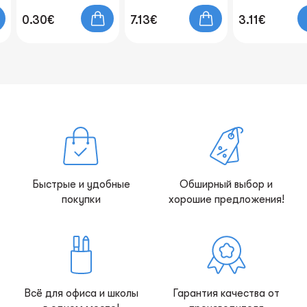
синей лентой
0.30€
7.13€
3.11€
(полиэстер) 42см
Быстрые и удобные
Обширный выбор и
покупки
хорошие предложения!
Всё для офиса и школы
Гарантия качества от