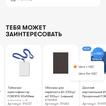
ТЕБЯ МОЖЕТ
ЗАИНТЕРЕСОВАТЬ
NEW
с НДС
Цена с НДС
Цена без НДС
Табличка-
Обложки для
Дисплей
/
идентификатор
переплета A4 230гр/
вертикальный А4
FOROFIS 90x58мм
м2 100шт. (черные)
Прозрачный FO
вертикальный
FOROFIS
Артикул: 91637
Артикул: 91483
Артикул: 9199
(пластиковый), с