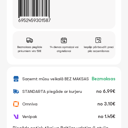
6952459301587
Bezmaksas piegāde
14 dienas apmaiņai vai
Iespēja pārbaudīt preci
pirkumiem virs 50€
atgriešanai
pēc saņemšanas
Saņemt mūsu veikalā BEZ MAKSAS
Bezmaksas
STANDARTA piegāde ar kurjeru
no
6.99€
Omniva
no
3.10€
Venipak
no
1.45€