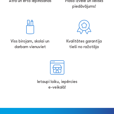
Ātra un ērta iepirkšanās
Plaša izvēle un lielisks
piedāvājums!
Viss birojam, skolai un
Kvalitātes garantija
darbam vienuviet
tieši no ražotāja
Ietaupi laiku, iepērcies
e-veikalā!