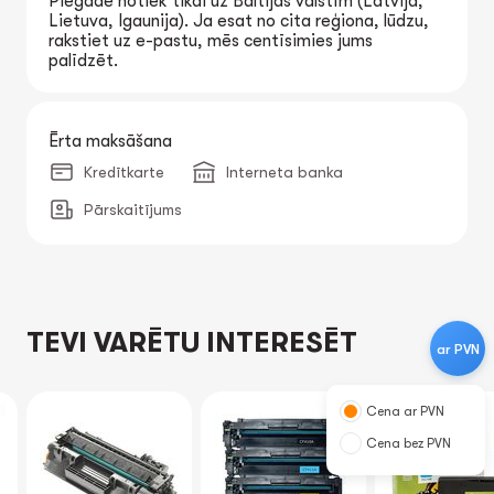
Piegāde notiek tikai uz Baltijas valstīm (Latvija,
Lietuva, Igaunija). Ja esat no cita reģiona, lūdzu,
rakstiet uz e-pastu, mēs centīsimies jums
palīdzēt.
Ērta maksāšana
Kredītkarte
Interneta banka
Pārskaitījums
TEVI VARĒTU INTERESĒT
ar PVN
Cena ar PVN
Cena bez PVN