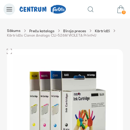
0
Sākums
Preču katalogs
Biroja preces
Kārtridži
Kārtridžs Canon Analogs CLI-526M VIOLETA Print4U
0.00€
uz grozu
Summa: