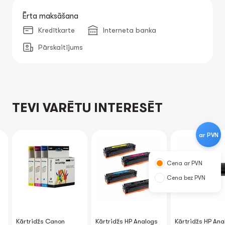
Ērta maksāšana
Kredītkarte
Interneta banka
Pārskaitījums
TEVI VARĒTU INTERESĒT
ar PVN
Cena ar PVN
Cena bez PVN
Kārtridžs Canon
Kārtridžs HP Analogs
Kārtridžs HP Ana