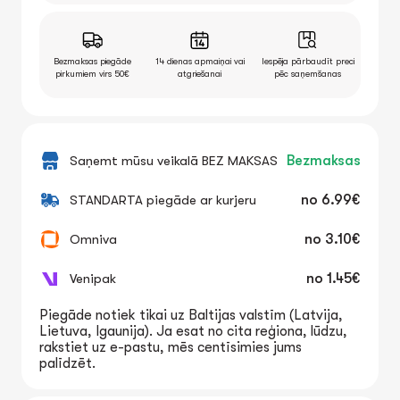
Bezmaksas piegāde
14 dienas apmaiņai vai
Iespēja pārbaudīt preci
pirkumiem virs 50€
atgriešanai
pēc saņemšanas
Saņemt mūsu veikalā BEZ MAKSAS
Bezmaksas
STANDARTA piegāde ar kurjeru
no
6.99€
Omniva
no
3.10€
Venipak
no
1.45€
Piegāde notiek tikai uz Baltijas valstīm (Latvija,
Lietuva, Igaunija). Ja esat no cita reģiona, lūdzu,
rakstiet uz e-pastu, mēs centīsimies jums
palīdzēt.