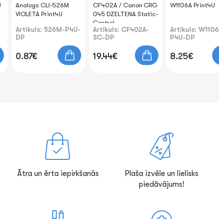
U
Analogs CLI-526M
CF402A / Canon CRG
W1106A Print4U
VIOLETA Print4U
045 DZELTENA Static-
Control
Artikuls: 526M-P4U-
Artikuls: CF402A-
Artikuls: W110
DP
SC-DP
P4U-DP
0.87€
19.44€
8.25€
Ātra un ērta iepirkšanās
Plaša izvēle un lielisks
piedāvājums!