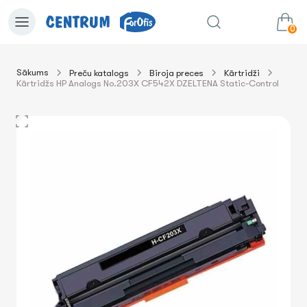
0
Sākums
Preču katalogs
Biroja preces
Kārtridži
Kārtridžs HP Analogs No.203X CF542X DZELTENA Static-Control
0.00€
uz grozu
Summa: