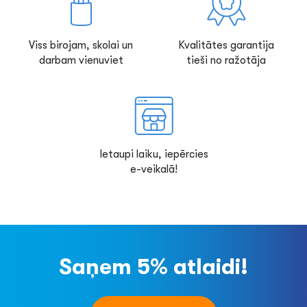
Viss birojam, skolai un
Kvalitātes garantija
darbam vienuviet
tieši no ražotāja
Ietaupi laiku, iepērcies
e-veikalā!
Saņem 5% atlaidi!