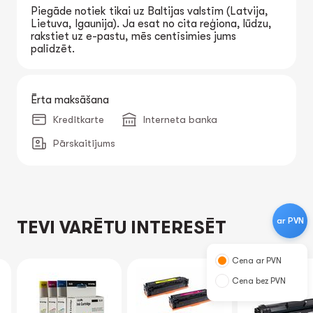
Piegāde notiek tikai uz Baltijas valstīm (Latvija,
Lietuva, Igaunija). Ja esat no cita reģiona, lūdzu,
rakstiet uz e-pastu, mēs centīsimies jums
palīdzēt.
Ērta maksāšana
Kredītkarte
Interneta banka
Pārskaitījums
ar PVN
TEVI VARĒTU INTERESĒT
Cena ar PVN
Cena bez PVN