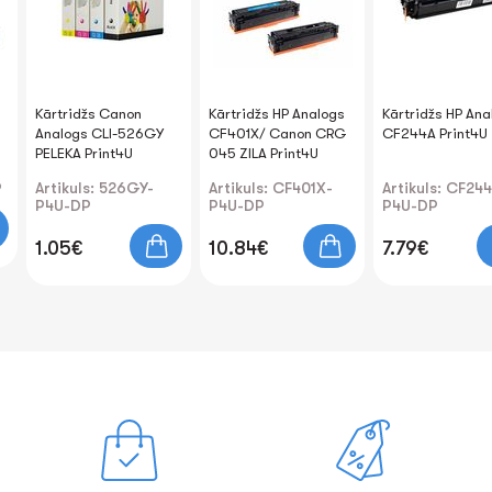
Kārtridžs Canon
Kārtridžs HP Analogs
Kārtridžs HP Ana
Analogs CLI-526GY
CF401X/ Canon CRG
CF244A Print4U
PELEKA Print4U
045 ZILA Print4U
P
Artikuls: 526GY-
Artikuls: CF401X-
Artikuls: CF24
P4U-DP
P4U-DP
P4U-DP
1.05€
10.84€
7.79€