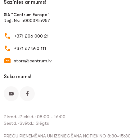
Sazinies ar mums!
SIA "Centrum Europa"
Reģ. Nr.: 40003754957
+371 206 000 21
+371 67 540 111
store@centrum.lv
Seko mums!
Pirmd.-Piektd.: 08:00 - 16:00
Sestd.-Svētd.: Slēgts
PREČU PIEŅEMŠANA UN IZSNIEGŠANA NOTIEK NO 8:30-15:30