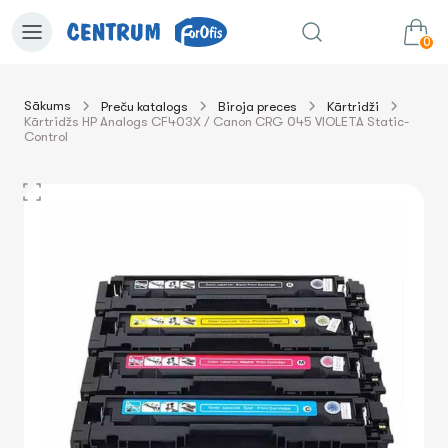
0
Sākums
Preču katalogs
Biroja preces
Kārtridži
Kārtridžs HP Analogs CF403X / Canon CRG 045 VIOLETA Static-
0.00€
uz grozu
Summa:
Control