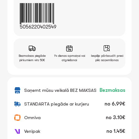
5056220402549
Bezmaksas piegāde
14 dienas apmaiņai vai
Iespēja pārbaudīt preci
pirkumiem virs 50€
atgriešanai
pēc saņemšanas
Saņemt mūsu veikalā BEZ MAKSAS
Bezmaksas
STANDARTA piegāde ar kurjeru
no
6.99€
Omniva
no
3.10€
Venipak
no
1.45€