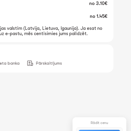
no
3.10€
no
1.45€
jas valstīm (Latvija, Lietuva, Igaunija). Ja esat no
t uz e-pastu, mēs centīsimies jums palīdzēt.
neta banka
Pārskaitījums
Rādīt cenu