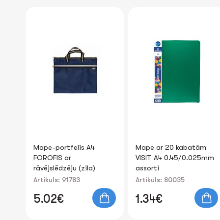
Mape ar 20 kabatām
Mape- aploksne ar
VISIT A4 0.45/0.025mm
kniedi A4 FOROFIS
assorti
0.16mm (zila)
Artikuls: 80035
Artikuls: 91174
1.34€
0.29€