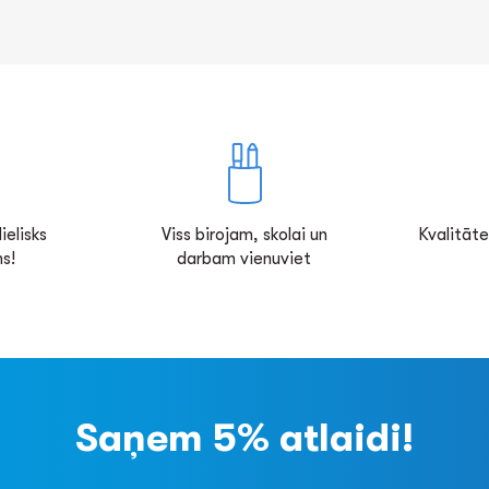
ielisks
Viss birojam, skolai un
Kvalitāte
s!
darbam vienuviet
Saņem 5% atlaidi!