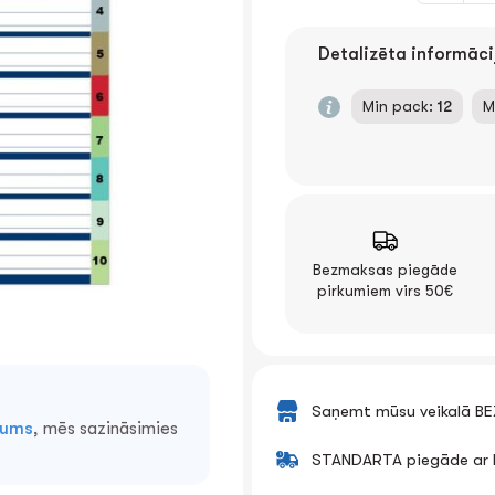
Detalizēta informāci
Min pack:
12
M
Bezmaksas piegāde
pirkumiem virs 50€
Saņemt mūsu veikalā B
mums
, mēs sazināsimies
STANDARTA piegāde ar k