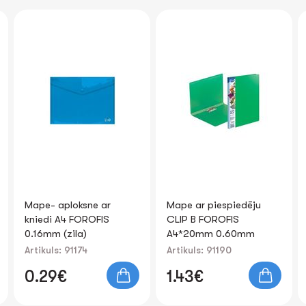
Mape ar piespiedēju
Mape-portfelis A4
CLIP B FOROFIS
0.80mm 2nodalījumi
A4*20mm 0.60mm
assorti
(zaļa)
Artikuls: 91190
Artikuls: 80610
1.43€
4.68€