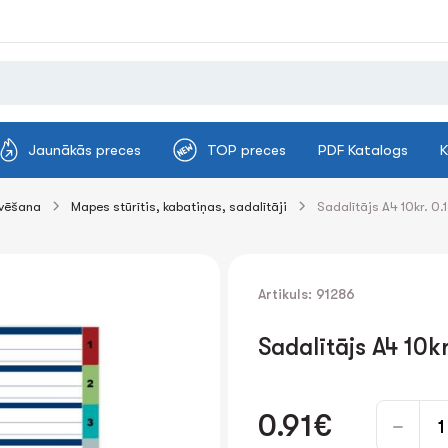
Jaunākās preces
TOP preces
PDF Katalogs
K
ivēšana
Mapes stūrītis, kabatiņas, sadalītāji
Sadalītājs A4 10kr. 
Artikuls: 91286
Sadalītājs A4 10
0.91€