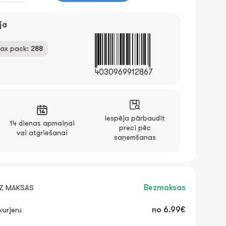
ja
ax pack:
288
4030969912867
Iespēja pārbaudīt
14 dienas apmaiņai
preci pēc
vai atgriešanai
saņemšanas
EZ MAKSAS
Bezmaksas
urjeru
no
6.99€