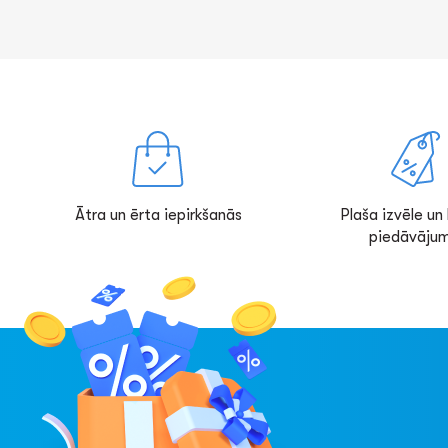
Ātra un ērta iepirkšanās
Plaša izvēle un l
piedāvājum