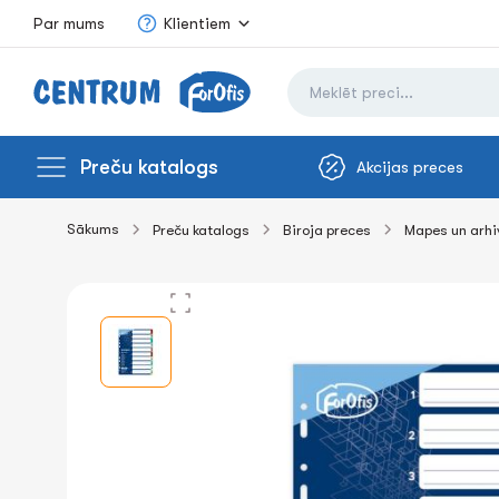
Par mums
Klientiem
Preču katalogs
Akcijas preces
Sākums
Preču katalogs
Biroja preces
Mapes un arh