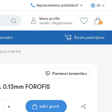
Nepieciešama palīdzība?
LV
Mans profils
0
Ienākt
Reģistrēties
/
ontakti
Ātrais pasūtījums
0.00€
uz grozu
Summa:
0.13mm FOROFIS
Pievienot komentāru
kr. 0.13mm FOROFIS
Ielikt grozā