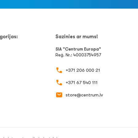
gorijas:
Sazinies ar mums!
SIA "Centrum Europa"
Reģ. Nr.: 40003754957
+371 206 000 21
+371 67 540 111
store@centrum.lv