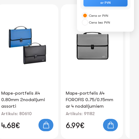
ar PVN
Cena ar PVN
Cena bez PVN
Mape-portfelis A4
Mape-portfelis A4
Ka
FOROFIS 0.75/0.15mm
FOROFIS ar
gl
ar 4 nodalījumiem
rāvējslēdzēju (pelēka)
FO
(sudraba)
Artikuls: 91182
Artikuls: 91782
Art
6.99€
14.29€
4