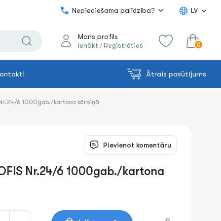
Nepieciešama palīdzība?
LV
Mans profils
0
Ienākt
Reģistrēties
/
ontakti
Ātrais pasūtījums
0.00€
uz grozu
Summa:
Nr.24/6 1000gab./kartona kārbiņā
Pievienot komentāru
OFIS Nr.24/6 1000gab./kartona