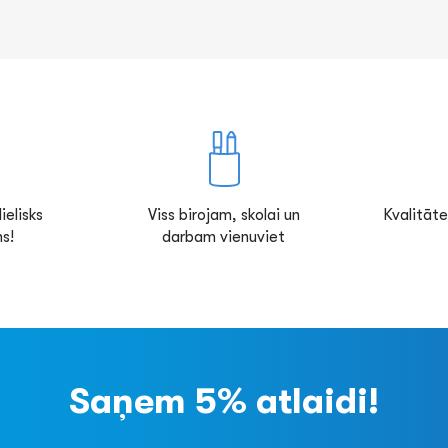
ielisks
Viss birojam, skolai un
Kvalitāte
s!
darbam vienuviet
Saņem 5% atlaidi!