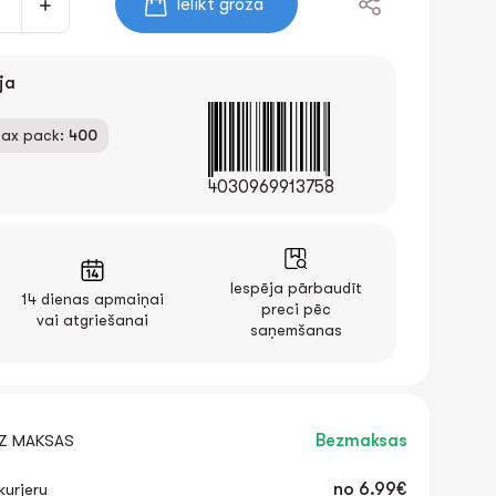
Ielikt grozā
ja
ax pack:
400
4030969913758
Iespēja pārbaudīt
14 dienas apmaiņai
preci pēc
vai atgriešanai
saņemšanas
EZ MAKSAS
Bezmaksas
urjeru
no
6.99€