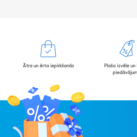
Ātra un ērta iepirkšanās
Plaša izvēle un l
piedāvājum