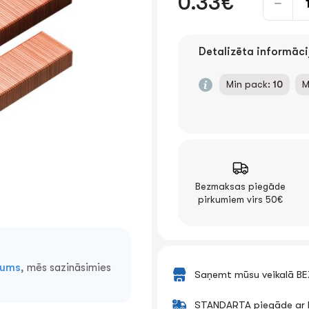
0.33€
Detalizēta informāci
Min pack:
10
M
Bezmaksas piegāde
pirkumiem virs 50€
mums
, mēs sazināsimies
Saņemt mūsu veikalā B
STANDARTA piegāde ar k