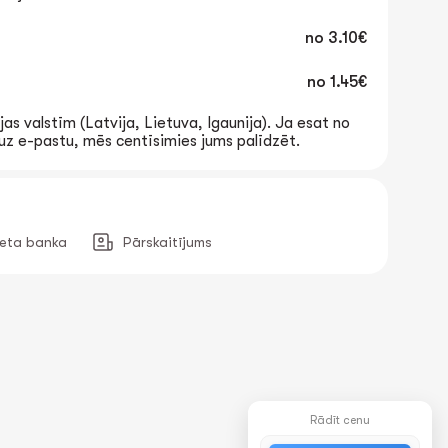
no
3.10€
no
1.45€
jas valstīm (Latvija, Lietuva, Igaunija). Ja esat no
t uz e-pastu, mēs centīsimies jums palīdzēt.
neta banka
Pārskaitījums
Rādīt cenu