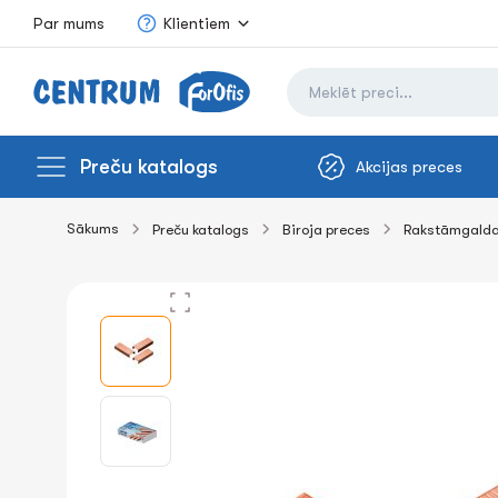
Par mums
Klientiem
Preču katalogs
Akcijas preces
Sākums
Preču katalogs
Biroja preces
Rakstāmgalda