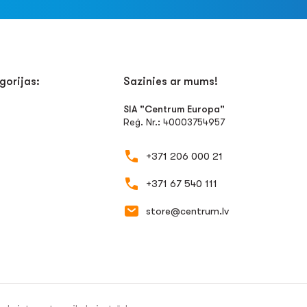
gorijas:
Sazinies ar mums!
SIA "Centrum Europa"
Reģ. Nr.: 40003754957
+371 206 000 21
+371 67 540 111
store@centrum.lv