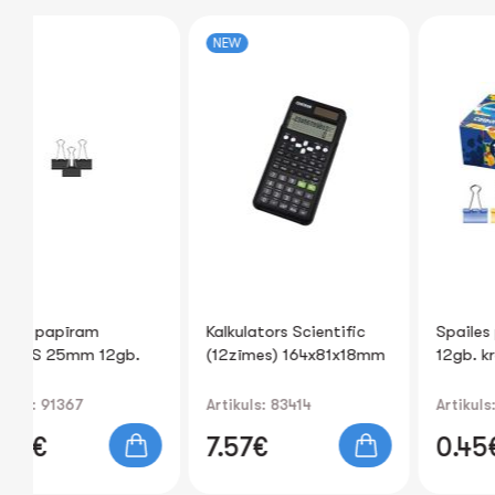
NEW
Kalkulators Scientific
Spailes papīram 19mm
b.
(12zīmes) 164x81x18mm
12gb. krāsainas
Artikuls: 83414
Artikuls: 82755
7.57€
0.45€