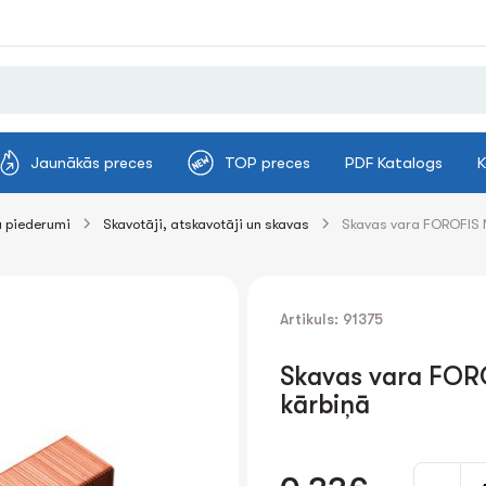
Jaunākās preces
TOP preces
PDF Katalogs
K
 piederumi
Skavotāji, atskavotāji un skavas
Skavas vara FOROFIS 
Artikuls: 91375
Skavas vara FOR
kārbiņā