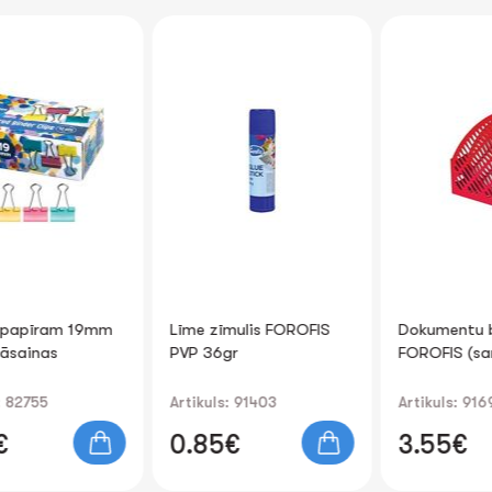
Līme zīmulis FOROFIS
Dokumentu bokss
PVP 36gr
FOROFIS (sarkans)
Artikuls: 91403
Artikuls: 91695
0.85€
3.55€