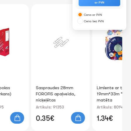
ar PVN
Cena ar PVN
Cena bez PVN
Saspraudes 28mm
Līmlente ar turētāju
Šķ
FOROFIS apaļveida,
19mm*33m "Invisible"
ar
nicķeļētas
matēta
100gab./kartona kārb.
Artikuls: 91353
Artikuls: 80149
Art
0.35€
1.34€
0