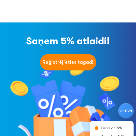
Saņem 5% atlaidi!
Reģistrējieties tagad!
ar PVN
Cena ar PVN