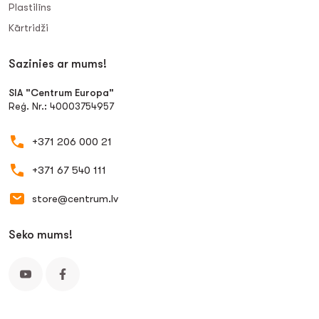
Plastilīns
Kārtridži
Sazinies ar mums!
SIA "Centrum Europa"
Reģ. Nr.: 40003754957
+371 206 000 21
+371 67 540 111
store@centrum.lv
Seko mums!