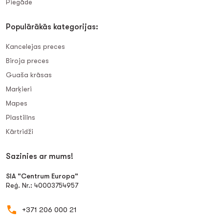
Piegāde
Populārākās kategorijas:
Kancelejas preces
Biroja preces
Guaša krāsas
Marķieri
Mapes
Plastilīns
Kārtridži
Sazinies ar mums!
SIA "Centrum Europa"
Reģ. Nr.: 40003754957
+371 206 000 21