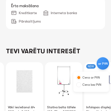
Ērta maksāšana
Kredītkarte
Interneta banka
Pārskaitījums
TEVI VARĒTU INTERESĒT
ar PVN
NEW
Cena ar PVN
Cena bez PVN
Vāki iesiešanai A4
Statīva balta tāfele
Infolapas displej