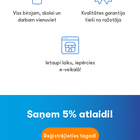
Viss birojam, skolai un
Kvalitātes garantija
darbam vienuviet
tieši no ražotāja
Ietaupi laiku, iepērcies
e-veikalā!
Saņem 5% atlaidi!
Reģistrējieties tagad!