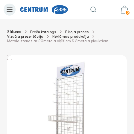
0
Sākums
Preču katalogs
Biroja preces
Vizuāla prezentācija
Reklāmas produkcija
0.00€
uz grozu
Summa:
Metāla stends ar 20metāla āķišiem & 2metāla plauktiem