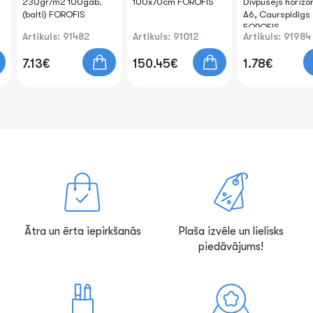
230gr/m2 100gab.
100x70cm FOROFIS
Divpusējs horizo
(balti) FOROFIS
A6, Caurspīdīgs
FOROFIS
Artikuls: 91482
Artikuls: 91012
Artikuls: 91984
7.13€
150.45€
1.78€
Ātra un ērta iepirkšanās
Plaša izvēle un lielisks
piedāvājums!