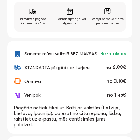
Bezmaksas piegāde
14 dienas apmaiņai vai
Iespēja pārbaudīt preci
pirkumiem virs 50€
atgriešanai
pēc saņemšanas
Saņemt mūsu veikalā BEZ MAKSAS
Bezmaksas
STANDARTA piegāde ar kurjeru
no
6.99€
Omniva
no
3.10€
Venipak
no
1.45€
Piegāde notiek tikai uz Baltijas valstīm (Latvija,
Lietuva, Igaunija). Ja esat no cita reģiona, lūdzu,
rakstiet uz e-pastu, mēs centīsimies jums
palīdzēt.