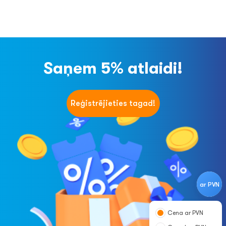
Saņem 5% atlaidi!
Reģistrējieties tagad!
ar PVN
Cena ar PVN