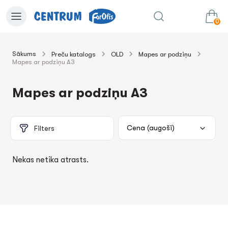
0
Sākums
Preču katalogs
OLD
Mapes ar podziņu
Mapes ar podziņu A3
0.00€
uz grozu
Summa:
Mapes ar podziņu A3
Filters
Nekas netika atrasts.