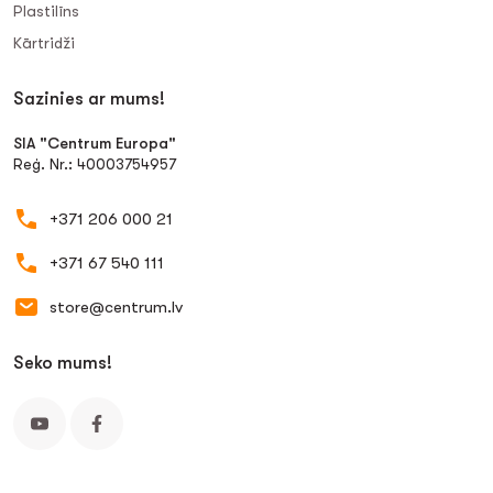
Plastilīns
Kārtridži
Sazinies ar mums!
SIA "Centrum Europa"
Reģ. Nr.: 40003754957
+371 206 000 21
+371 67 540 111
store@centrum.lv
Seko mums!