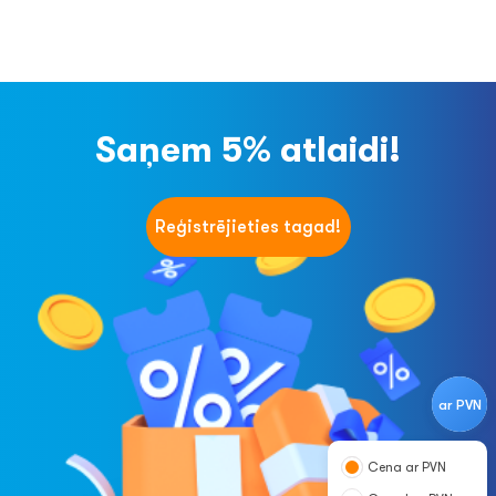
Saņem 5% atlaidi!
Reģistrējieties tagad!
ar PVN
Cena ar PVN