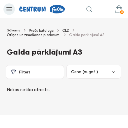
0
Sākums
Preču katalogs
OLD
Otiņas un zīmēšanas piederumi
Galda pārklājumi А3
0.00€
uz grozu
Summa:
Galda pārklājumi А3
Filters
Nekas netika atrasts.