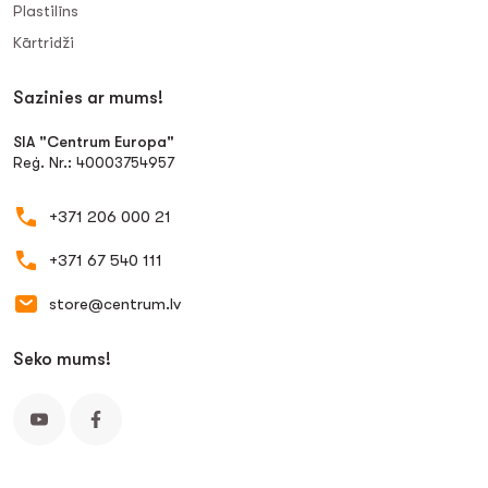
Plastilīns
Kārtridži
Sazinies ar mums!
SIA "Centrum Europa"
Reģ. Nr.: 40003754957
+371 206 000 21
+371 67 540 111
store@centrum.lv
Seko mums!