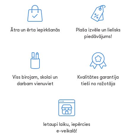
Ātra un ērta iepirkšanās
Plaša izvēle un lielisks
piedāvājums!
Viss birojam, skolai un
Kvalitātes garantija
darbam vienuviet
tieši no ražotāja
Ietaupi laiku, iepērcies
e-veikalā!